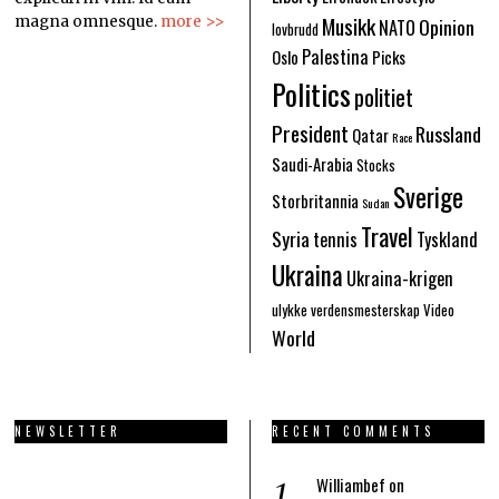
Musikk
Opinion
magna omnesque.
more >>
NATO
lovbrudd
Palestina
Oslo
Picks
Politics
politiet
President
Russland
Qatar
Race
Saudi-Arabia
Stocks
Sverige
Storbritannia
Sudan
Travel
Syria
tennis
Tyskland
Ukraina
Ukraina-krigen
ulykke
verdensmesterskap
Video
World
NEWSLETTER
RECENT COMMENTS
Williambef
on