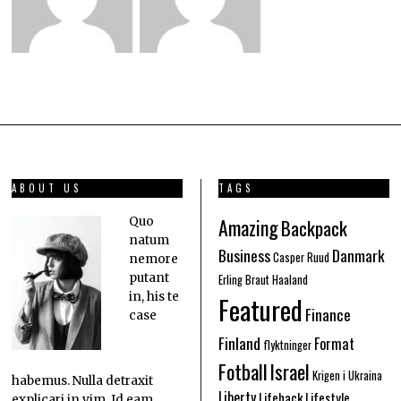
ABOUT US
TAGS
Amazing
Quo
Backpack
natum
Business
Danmark
Casper Ruud
nemore
putant
Erling Braut Haaland
in, his te
Featured
Finance
case
Finland
Format
flyktninger
Fotball
Israel
Krigen i Ukraina
habemus. Nulla detraxit
Liberty
Lifehack
Lifestyle
explicari in vim. Id eam