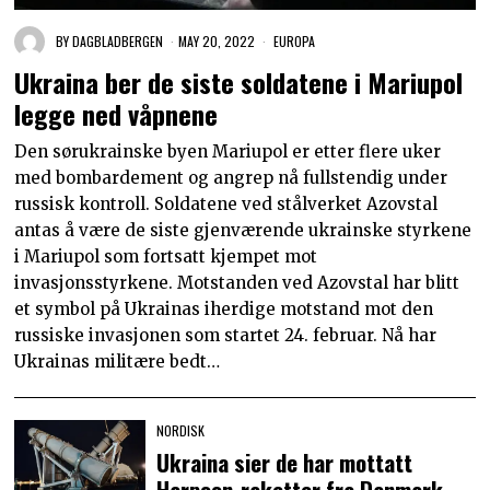
BY
DAGBLADBERGEN
MAY 20, 2022
EUROPA
Ukraina ber de siste soldatene i Mariupol
legge ned våpnene
Den sørukrainske byen Mariupol er etter flere uker
med bombardement og angrep nå fullstendig under
russisk kontroll. Soldatene ved stålverket Azovstal
antas å være de siste gjenværende ukrainske styrkene
i Mariupol som fortsatt kjempet mot
invasjonsstyrkene. Motstanden ved Azovstal har blitt
et symbol på Ukrainas iherdige motstand mot den
russiske invasjonen som startet 24. februar. Nå har
Ukrainas militære bedt…
NORDISK
Ukraina sier de har mottatt
Harpoon-raketter fra Danmark