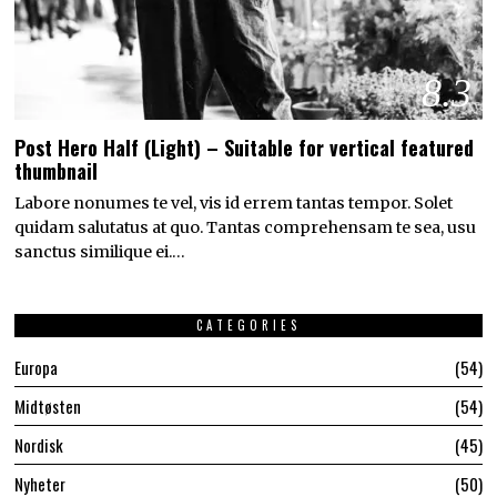
8.3
Post Hero Half (Light) – Suitable for vertical featured
thumbnail
Labore nonumes te vel, vis id errem tantas tempor. Solet
quidam salutatus at quo. Tantas comprehensam te sea, usu
sanctus similique ei.…
CATEGORIES
Europa
54
Midtøsten
54
Nordisk
45
Nyheter
50