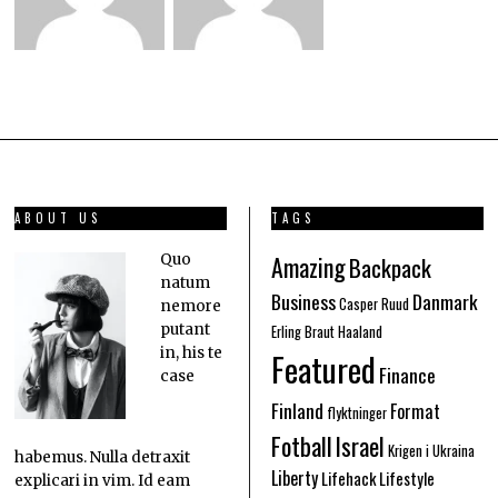
ABOUT US
TAGS
Amazing
Quo
Backpack
natum
Business
Danmark
Casper Ruud
nemore
putant
Erling Braut Haaland
in, his te
Featured
Finance
case
Finland
Format
flyktninger
Fotball
Israel
Krigen i Ukraina
habemus. Nulla detraxit
Liberty
Lifehack
Lifestyle
explicari in vim. Id eam