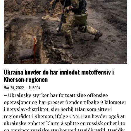
Ukraina hevder de har innledet motoffensiv i
Kherson-regionen
MAY 29, 2022
EUROPA
– Ukrainske styrker har fortsatt sine offensive
operasjoner og har presset fienden tilbake 9 kilometer
i Beryslav-distriktet, sier Serhij Hlan som sitter i
regionrådet i Kherson, ifølge CNN. Han hevder også at
ukrainske enheter klarte å splitte en russisk enhet i to
og omringe russiske styrker ved Davidiv Brid. Davidiv