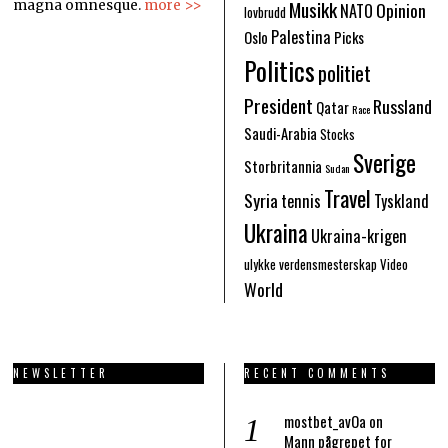
Musikk
Opinion
magna omnesque.
more >>
NATO
lovbrudd
Palestina
Oslo
Picks
Politics
politiet
President
Russland
Qatar
Race
Saudi-Arabia
Stocks
Sverige
Storbritannia
Sudan
Travel
Syria
tennis
Tyskland
Ukraina
Ukraina-krigen
ulykke
verdensmesterskap
Video
World
NEWSLETTER
RECENT COMMENTS
mostbet_avOa
on
Mann pågrepet for