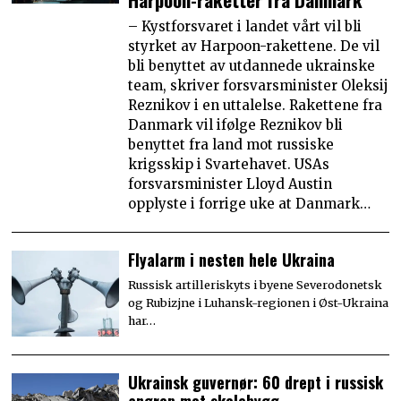
– Kystforsvaret i landet vårt vil bli
styrket av Harpoon-rakettene. De vil
bli benyttet av utdannede ukrainske
team, skriver forsvarsminister Oleksij
Reznikov i en uttalelse. Rakettene fra
Danmark vil ifølge Reznikov bli
benyttet fra land mot russiske
krigsskip i Svartehavet. USAs
forsvarsminister Lloyd Austin
opplyste i forrige uke at Danmark…
Flyalarm i nesten hele Ukraina
Russisk artilleriskyts i byene Severodonetsk
og Rubizjne i Luhansk-regionen i Øst-Ukraina
har…
Ukrainsk guvernør: 60 drept i russisk