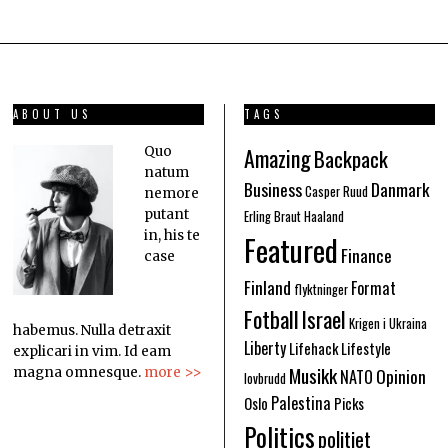
ABOUT US
TAGS
Amazing
Quo
Backpack
natum
Business
Danmark
Casper Ruud
nemore
putant
Erling Braut Haaland
in, his te
Featured
Finance
case
Finland
Format
flyktninger
Fotball
Israel
Krigen i Ukraina
habemus. Nulla detraxit
Liberty
Lifehack
Lifestyle
explicari in vim. Id eam
Musikk
Opinion
magna omnesque.
more >>
NATO
lovbrudd
Palestina
Oslo
Picks
Politics
politiet