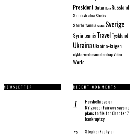
President
Russland
Qatar
Race
Saudi-Arabia
Stocks
Sverige
Storbritannia
Sudan
Travel
Syria
tennis
Tyskland
Ukraina
Ukraina-krigen
ulykke
verdensmesterskap
Video
World
NEWSLETTER
RECENT COMMENTS
Hershelhipse
on
NY grocer Fairway says no
plans to file for Chapter 7
bankruptcy
StephenFaphy
on