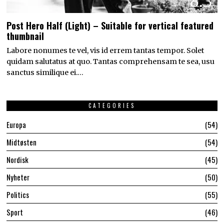
8.3
Post Hero Half (Light) – Suitable for vertical featured
thumbnail
Labore nonumes te vel, vis id errem tantas tempor. Solet
quidam salutatus at quo. Tantas comprehensam te sea, usu
sanctus similique ei.…
CATEGORIES
Europa
54
Midtøsten
54
Nordisk
45
Nyheter
50
Politics
55
Sport
46