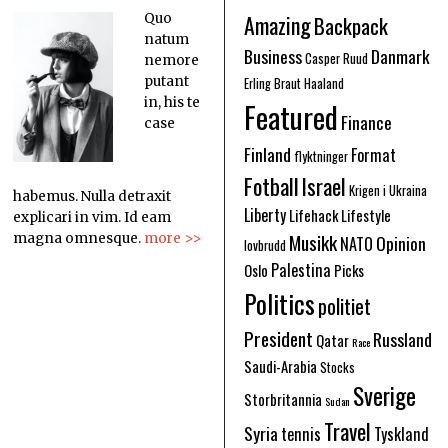
Amazing
Quo
Backpack
natum
Business
Danmark
Casper Ruud
nemore
putant
Erling Braut Haaland
in, his te
Featured
Finance
case
Finland
Format
flyktninger
Fotball
Israel
Krigen i Ukraina
habemus. Nulla detraxit
Liberty
Lifehack
Lifestyle
explicari in vim. Id eam
Musikk
Opinion
magna omnesque.
more >>
NATO
lovbrudd
Palestina
Oslo
Picks
Politics
politiet
President
Russland
Qatar
Race
Saudi-Arabia
Stocks
Sverige
Storbritannia
Sudan
Travel
Syria
tennis
Tyskland