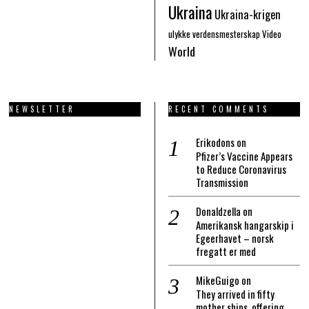
Ukraina
Ukraina-krigen
ulykke
verdensmesterskap
Video
World
NEWSLETTER
RECENT COMMENTS
Erikodons
on
Pfizer’s Vaccine Appears
to Reduce Coronavirus
Transmission
Donaldzella
on
Amerikansk hangarskip i
Egeerhavet – norsk
fregatt er med
MikeGuigo
on
They arrived in fifty
mother ships, offering