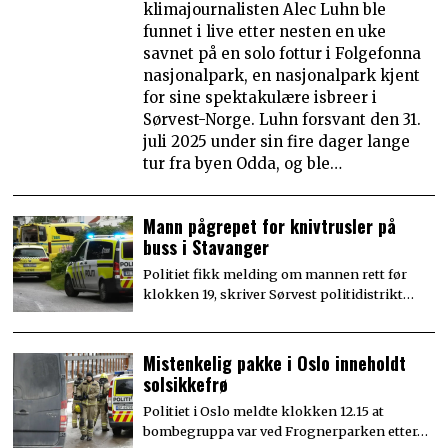
klimajournalisten Alec Luhn ble
funnet i live etter nesten en uke
savnet på en solo fottur i Folgefonna
nasjonalpark, en nasjonalpark kjent
for sine spektakulære isbreer i
Sørvest-Norge. Luhn forsvant den 31.
juli 2025 under sin fire dager lange
tur fra byen Odda, og ble…
Mann pågrepet for knivtrusler på
buss i Stavanger
Politiet fikk melding om mannen rett før
klokken 19, skriver Sørvest politidistrikt…
Mistenkelig pakke i Oslo inneholdt
solsikkefrø
Politiet i Oslo meldte klokken 12.15 at
bombegruppa var ved Frognerparken etter…