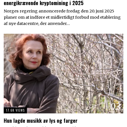
energikrævende kryptomining i 2025
Norges regering annoncerede fredag den 20. juni 2025
planer om at indføre et midlertidigt forbud mod etablering
af nye datacentre, der anvender…
03
17.6K VIEWS
Hun lagde musikk av lys og farger