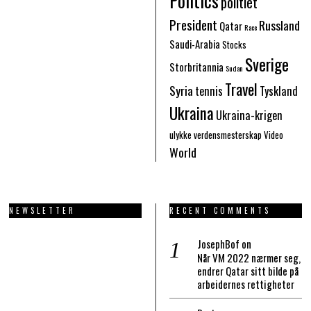
Politics
politiet
President
Russland
Qatar
Race
Saudi-Arabia
Stocks
Sverige
Storbritannia
Sudan
Travel
Syria
tennis
Tyskland
Ukraina
Ukraina-krigen
ulykke
verdensmesterskap
Video
World
NEWSLETTER
RECENT COMMENTS
JosephBof
on
Når VM 2022 nærmer seg,
endrer Qatar sitt bilde på
arbeidernes rettigheter