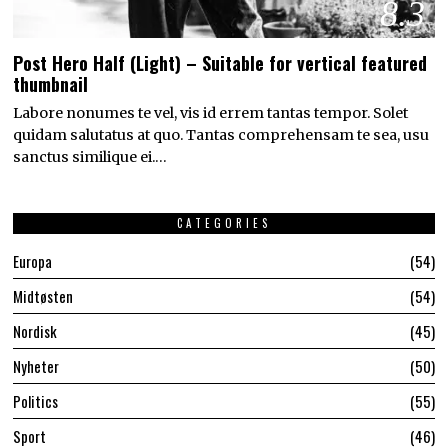
8.3
Post Hero Half (Light) – Suitable for vertical featured
thumbnail
Labore nonumes te vel, vis id errem tantas tempor. Solet
quidam salutatus at quo. Tantas comprehensam te sea, usu
sanctus similique ei.…
CATEGORIES
Europa
54
Midtøsten
54
Nordisk
45
Nyheter
50
Politics
55
Sport
46