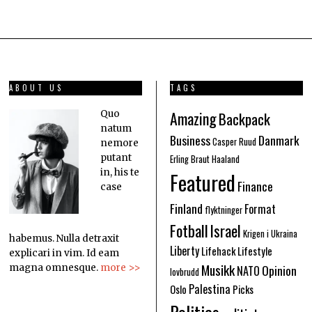
ABOUT US
TAGS
Amazing
Quo
Backpack
natum
Business
Danmark
Casper Ruud
nemore
putant
Erling Braut Haaland
in, his te
Featured
Finance
case
Finland
Format
flyktninger
Fotball
Israel
Krigen i Ukraina
habemus. Nulla detraxit
Liberty
Lifehack
Lifestyle
explicari in vim. Id eam
Musikk
Opinion
magna omnesque.
more >>
NATO
lovbrudd
Palestina
Oslo
Picks