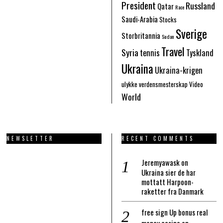
President
Russland
Qatar
Race
Saudi-Arabia
Stocks
Sverige
Storbritannia
Sudan
Travel
Syria
tennis
Tyskland
Ukraina
Ukraina-krigen
ulykke
verdensmesterskap
Video
World
NEWSLETTER
RECENT COMMENTS
Jeremyawask
on
Ukraina sier de har
mottatt Harpoon-
raketter fra Danmark
free sign Up bonus real