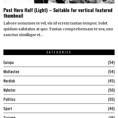
Post Hero Half (Light) – Suitable for vertical featured
thumbnail
Labore nonumes te vel, vis id errem tantas tempor. Solet
quidam salutatus at quo. Tantas comprehensam te sea, usu
sanctus similique ei.…
CATEGORIES
Europa
54
Midtøsten
54
Nordisk
45
Nyheter
50
Politics
55
Sport
46
Turisme
16