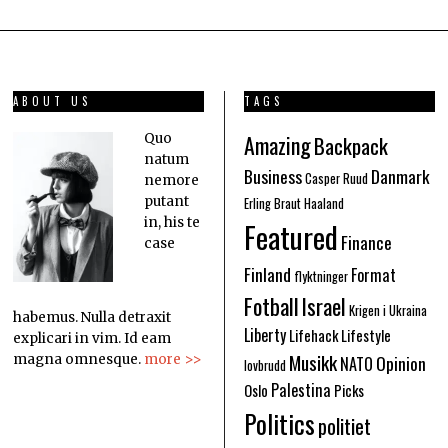
ABOUT US
TAGS
Amazing
Quo
Backpack
natum
Business
Danmark
Casper Ruud
nemore
putant
Erling Braut Haaland
in, his te
Featured
Finance
case
Finland
Format
flyktninger
Fotball
Israel
Krigen i Ukraina
habemus. Nulla detraxit
Liberty
Lifehack
Lifestyle
explicari in vim. Id eam
Musikk
Opinion
magna omnesque.
more >>
NATO
lovbrudd
Palestina
Oslo
Picks
Politics
politiet