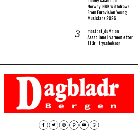
money casino
on
Norway: NRK Withdraws
From Eurovision Young
Musicians 2026
mostbet_duMn
on
Assad inne i varmen etter
11 år i fryseboksen