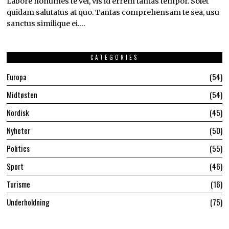
Labore nonumes te vel, vis id errem tantas tempor. Solet
quidam salutatus at quo. Tantas comprehensam te sea, usu
sanctus similique ei.…
CATEGORIES
Europa
54
Midtøsten
54
Nordisk
45
Nyheter
50
Politics
55
Sport
46
Turisme
16
Underholdning
75