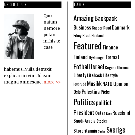
ABOUT US
TAGS
Amazing
Quo
Backpack
natum
Business
Danmark
Casper Ruud
nemore
putant
Erling Braut Haaland
in, his te
Featured
Finance
case
Finland
Format
flyktninger
Fotball
Israel
Krigen i Ukraina
habemus. Nulla detraxit
Liberty
Lifehack
Lifestyle
explicari in vim. Id eam
Musikk
Opinion
magna omnesque.
more >>
NATO
lovbrudd
Palestina
Oslo
Picks
Politics
politiet
President
Russland
Qatar
Race
Saudi-Arabia
Stocks
Sverige
Storbritannia
Sudan