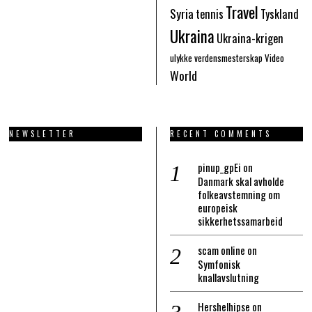
Travel
Syria
tennis
Tyskland
Ukraina
Ukraina-krigen
ulykke
verdensmesterskap
Video
World
NEWSLETTER
RECENT COMMENTS
pinup_gpEi
on
Danmark skal avholde
folkeavstemning om
europeisk
sikkerhetssamarbeid
scam online
on
Symfonisk
knallavslutning
Hershelhipse
on