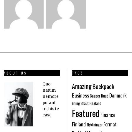
ABOUT US
TAGS
Amazing
Quo
Backpack
natum
Business
Danmark
Casper Ruud
nemore
putant
Erling Braut Haaland
in, his te
Featured
Finance
case
Finland
Format
flyktninger