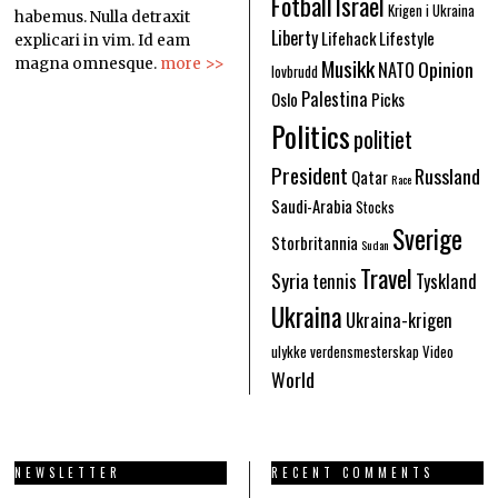
Fotball
Israel
Krigen i Ukraina
habemus. Nulla detraxit
Liberty
Lifehack
Lifestyle
explicari in vim. Id eam
Musikk
Opinion
magna omnesque.
more >>
NATO
lovbrudd
Palestina
Oslo
Picks
Politics
politiet
President
Russland
Qatar
Race
Saudi-Arabia
Stocks
Sverige
Storbritannia
Sudan
Travel
Syria
tennis
Tyskland
Ukraina
Ukraina-krigen
ulykke
verdensmesterskap
Video
World
NEWSLETTER
RECENT COMMENTS