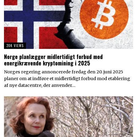
02
20K VIEWS
Norge planlægger midlertidigt forbud mod
energikrævende kryptomining i 2025
Norges regering annoncerede fredag den 20. juni 2025
planer om at indføre et midlertidigt forbud mod etablering
af nye datacentre, der anvender…