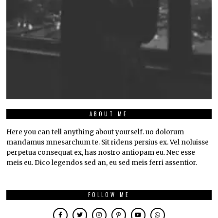
ABOUT ME
Here you can tell anything about yourself. uo dolorum
mandamus mnesarchum te. Sit ridens persius ex. Vel noluisse
perpetua consequat ex, has nostro antiopam eu. Nec esse
meis eu. Dico legendos sed an, eu sed meis ferri assentior.
FOLLOW ME