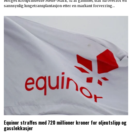
Norges kronprinsesse Mette-Marit, 52 år gammel, står nå overfor en
sannsynlig lungetransplantasjon etter en markant forverring…
Equinor straffes med 720 millioner kroner for oljeutslipp og
gasslekkasjer