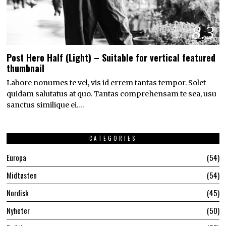
8.3
Post Hero Half (Light) – Suitable for vertical featured
thumbnail
Labore nonumes te vel, vis id errem tantas tempor. Solet
quidam salutatus at quo. Tantas comprehensam te sea, usu
sanctus similique ei.…
CATEGORIES
Europa
54
Midtøsten
54
Nordisk
45
Nyheter
50