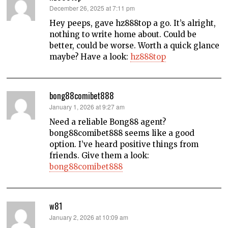
says:
December 26, 2025 at 7:11 pm
Hey peeps, gave hz888top a go. It’s alright,
nothing to write home about. Could be
better, could be worse. Worth a quick glance
maybe? Have a look:
hz888top
bong88comibet888
says:
January 1, 2026 at 9:27 am
Need a reliable Bong88 agent?
bong88comibet888 seems like a good
option. I’ve heard positive things from
friends. Give them a look:
bong88comibet888
w81
says:
January 2, 2026 at 10:09 am