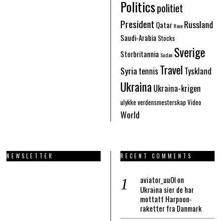
Politics
politiet
President
Russland
Qatar
Race
Saudi-Arabia
Stocks
Sverige
Storbritannia
Sudan
Travel
Syria
tennis
Tyskland
Ukraina
Ukraina-krigen
ulykke
verdensmesterskap
Video
World
NEWSLETTER
RECENT COMMENTS
aviator_uuOl
on
Ukraina sier de har
mottatt Harpoon-
raketter fra Danmark