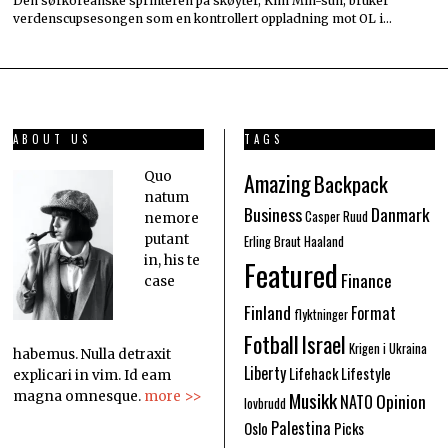
Den sørkoreanske sprinteren på skøyter, Kim Min-sun, bruker
verdenscupsesongen som en kontrollert oppladning mot OL i…
ABOUT US
TAGS
Amazing
Quo
Backpack
natum
Business
Danmark
Casper Ruud
nemore
putant
Erling Braut Haaland
in, his te
Featured
Finance
case
Finland
Format
flyktninger
Fotball
Israel
Krigen i Ukraina
habemus. Nulla detraxit
Liberty
Lifehack
Lifestyle
explicari in vim. Id eam
Musikk
Opinion
magna omnesque.
more >>
NATO
lovbrudd
Palestina
Oslo
Picks