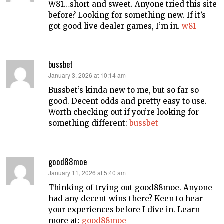
W81…short and sweet. Anyone tried this site
before? Looking for something new. If it’s
got good live dealer games, I’m in.
w81
bussbet
says:
January 3, 2026 at 10:14 am
Bussbet’s kinda new to me, but so far so
good. Decent odds and pretty easy to use.
Worth checking out if you’re looking for
something different:
bussbet
good88moe
says:
January 11, 2026 at 5:40 am
Thinking of trying out good88moe. Anyone
had any decent wins there? Keen to hear
your experiences before I dive in. Learn
more at:
good88moe