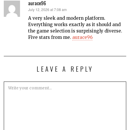
aurace96
says:
July 12, 2026 at 7:08 am
A very sleek and modern platform.
Everything works exactly as it should and
the game selection is surprisingly diverse.
Five stars from me.
aurace96
LEAVE A REPLY