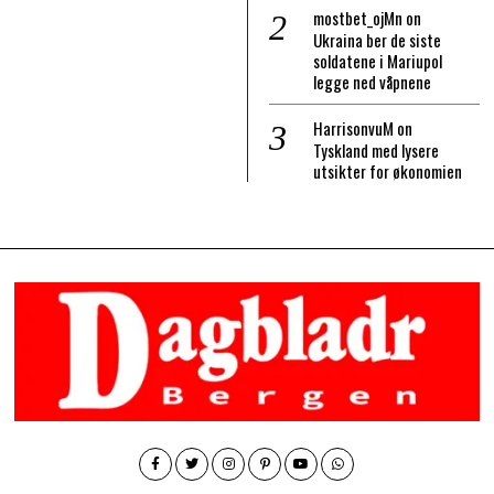
mostbet_ojMn
on
Ukraina ber de siste
soldatene i Mariupol
legge ned våpnene
HarrisonvuM
on
Tyskland med lysere
utsikter for økonomien