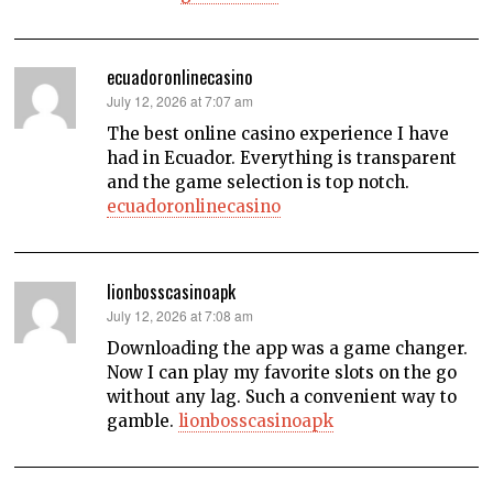
ecuadoronlinecasino
says:
July 12, 2026 at 7:07 am
The best online casino experience I have
had in Ecuador. Everything is transparent
and the game selection is top notch.
ecuadoronlinecasino
lionbosscasinoapk
says:
July 12, 2026 at 7:08 am
Downloading the app was a game changer.
Now I can play my favorite slots on the go
without any lag. Such a convenient way to
gamble.
lionbosscasinoapk