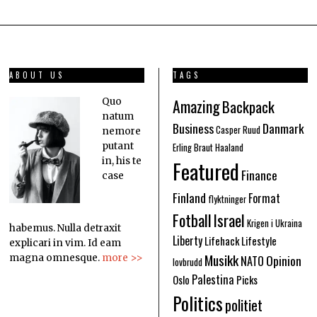
ABOUT US
TAGS
Amazing
Quo
Backpack
natum
Business
Danmark
Casper Ruud
nemore
putant
Erling Braut Haaland
in, his te
Featured
Finance
case
Finland
Format
flyktninger
Fotball
Israel
Krigen i Ukraina
habemus. Nulla detraxit
Liberty
Lifehack
Lifestyle
explicari in vim. Id eam
Musikk
Opinion
magna omnesque.
more >>
NATO
lovbrudd
Palestina
Oslo
Picks
Politics
politiet