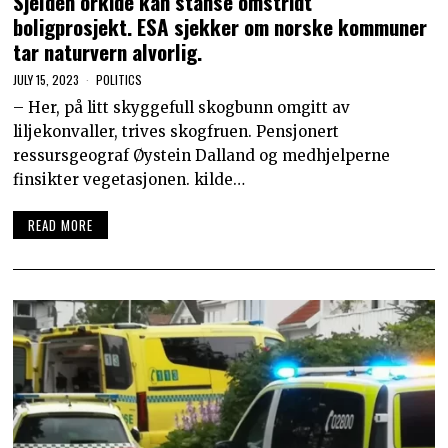
Sjelden orkidé kan stanse omstridt
boligprosjekt. ESA sjekker om norske kommuner
tar naturvern alvorlig.
JULY 15, 2023
POLITICS
– Her, på litt skyggefull skogbunn omgitt av
liljekonvaller, trives skogfruen. Pensjonert
ressursgeograf Øystein Dalland og medhjelperne
finsikter vegetasjonen. kilde…
READ MORE