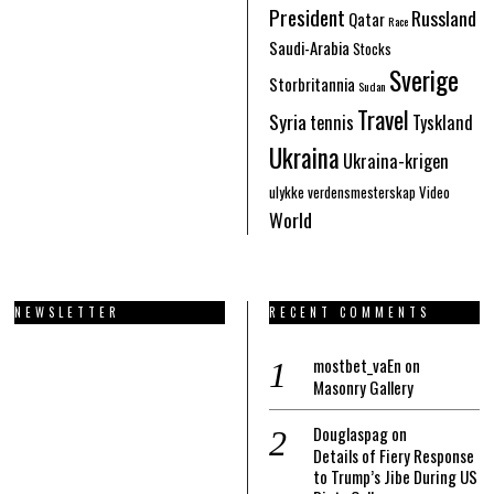
President
Russland
Qatar
Race
Saudi-Arabia
Stocks
Sverige
Storbritannia
Sudan
Travel
Syria
tennis
Tyskland
Ukraina
Ukraina-krigen
ulykke
verdensmesterskap
Video
World
NEWSLETTER
RECENT COMMENTS
mostbet_vaEn
on
Masonry Gallery
Douglaspag
on
Details of Fiery Response
to Trump’s Jibe During US