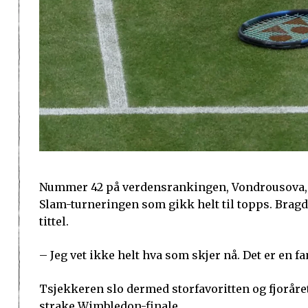
Nummer 42 på verdensrankingen, Vondrousova, er
Slam-turneringen som gikk helt til topps. Bragd
tittel.
– Jeg vet ikke helt hva som skjer nå. Det er en f
Tsjekkeren slo dermed storfavoritten og fjorårets
strake Wimbledon-finale.