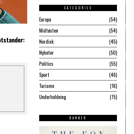
CATEGORIES
Europa
54
Midtøsten
54
otstander:
Nordisk
45
Nyheter
50
Politics
55
Sport
46
Turisme
16
Underholdning
75
BANNER