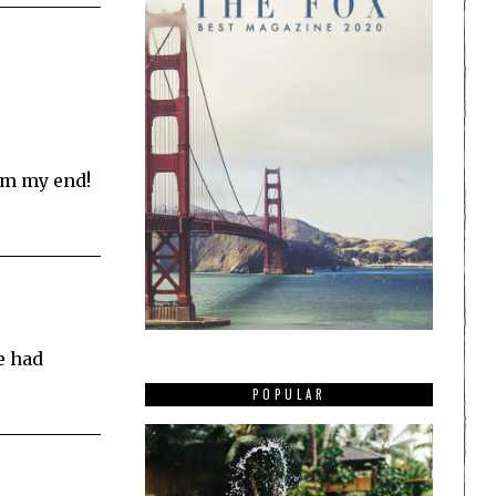
rom my end!
e had
POPULAR