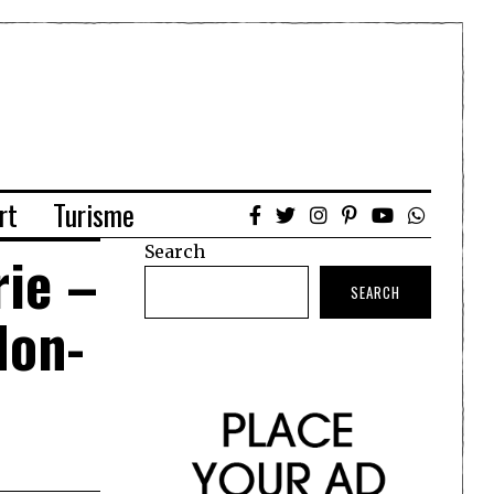
rt
Turisme
Search
rie –
SEARCH
don-