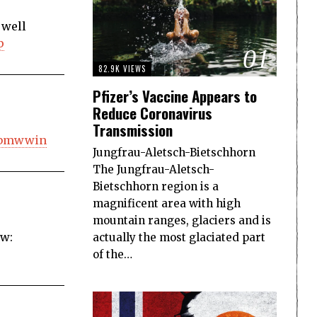
 well
p
01
82.9K VIEWS
Pfizer’s Vaccine Appears to
Reduce Coronavirus
Transmission
bmwwin
Jungfrau-Aletsch-Bietschhorn
The Jungfrau-Aletsch-
Bietschhorn region is a
magnificent area with high
mountain ranges, glaciers and is
ow:
actually the most glaciated part
of the…