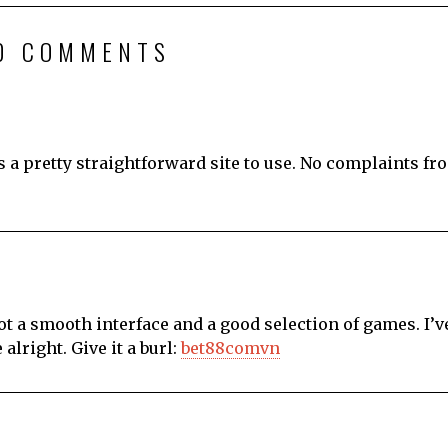
0 COMMENTS
’s a pretty straightforward site to use. No complaints f
got a smooth interface and a good selection of games. I’v
alright. Give it a burl:
bet88comvn