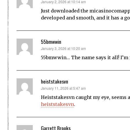
says:
January 2, 2026 at 10:14 am
Just downloaded the micasinocomapp, a
developed and smooth, and it has a go
55bmwwin
says:
January 3, 2026 at 10:20 am
55bmwwin… The name says it all! I’m 
heiststakesvn
says:
January 11, 2026 at 5:47 am
Heiststakesvn caught my eye, seems a 
heiststakesvn
.
Garrett Brooks