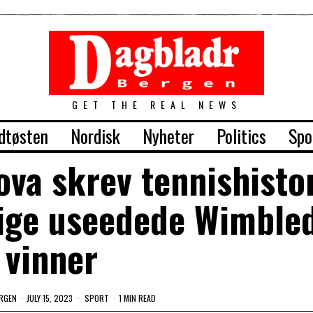
GET THE REAL NEWS
dtøsten
Nordisk
Nyheter
Politics
Spo
va skrev tennishisto
lige useedede Wimble
vinner
RGEN
JULY 15, 2023
SPORT
1 MIN READ