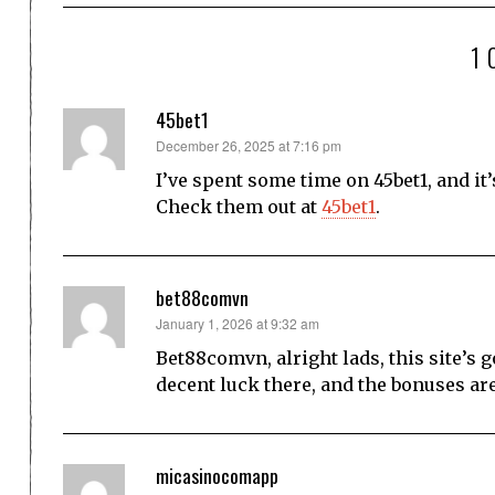
1
45bet1
says:
December 26, 2025 at 7:16 pm
I’ve spent some time on 45bet1, and it
Check them out at
45bet1
.
bet88comvn
says:
January 1, 2026 at 9:32 am
Bet88comvn, alright lads, this site’s 
decent luck there, and the bonuses are 
micasinocomapp