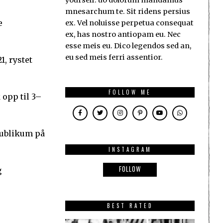
yourself. uo dolorum mandamus
mnesarchum te. Sit ridens persius
e
ex. Vel noluisse perpetua consequat
ex, has nostro antiopam eu. Nec
esse meis eu. Dico legendos sed an,
eu sed meis ferri assentior.
1, rystet
FOLLOW ME
 opp til 3–
publikum på
INSTAGRAM
FOLLOW
g
BEST RATED