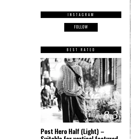
INSTAGRAM
FOLLOW
BEST RATED
8.3
Post Hero Half (Light) –
Suitable for vertical featured