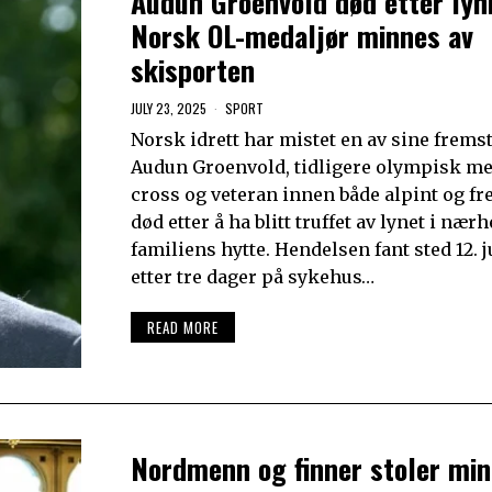
Audun Groenvold død etter lyn
Norsk OL-medaljør minnes av
skisporten
JULY 23, 2025
SPORT
Norsk idrett har mistet en av sine fremst
Audun Groenvold, tidligere olympisk med
cross og veteran innen både alpint og fre
død etter å ha blitt truffet av lynet i nær
familiens hytte. Hendelsen fant sted 12. j
etter tre dager på sykehus…
READ MORE
Nordmenn og finner stoler min