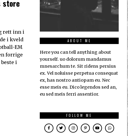
s store
 rett inn i
de i kveld
ABOUT ME
fotball-EM
Here you can tell anything about
en forrige
yourself. uo dolorum mandamus
 beste i
mnesarchum te. Sit ridens persius
ex. Vel noluisse perpetua consequat
ex, has nostro antiopam eu. Nec
esse meis eu. Dico legendos sed an,
eu sed meis ferri assentior.
FOLLOW ME