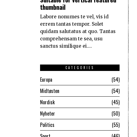
thumbnail
Labore nonumes te vel, vis id
errem tantas tempor. Solet
quidam salutatus at quo. Tantas
comprehensam te sea, usu
sanctus similique ei.…
CATEGORIES
Europa
54
Midtøsten
54
Nordisk
45
Nyheter
50
Politics
55
Sport
46