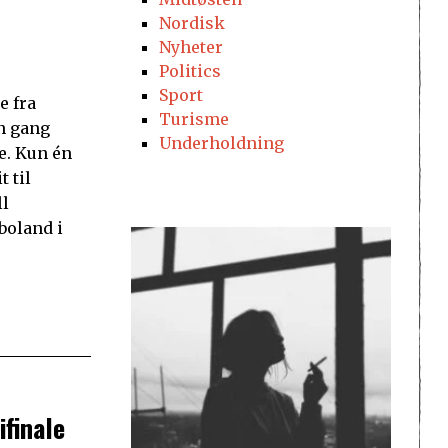
Nordisk
Nyheter
Politics
Sport
e fra
Turisme
en gang
Underholdning
re. Kun én
 til
ll
boland i
ifinale