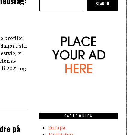
nedslag:
SEARCH
e profiler.
aljør i ski
estyle, er
heten av
uli 2025, og
CATEGORIES
dre på
Europa
Midtøsten