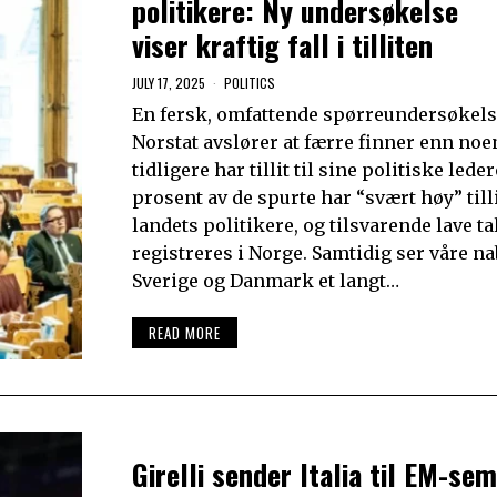
politikere: Ny undersøkelse
viser kraftig fall i tilliten
JULY 17, 2025
POLITICS
En fersk, omfattende spørreundersøkels
Norstat avslører at færre finner enn no
tidligere har tillit til sine politiske lede
prosent av de spurte har “svært høy” tillit
landets politikere, og tilsvarende lave ta
registreres i Norge. Samtidig ser våre na
Sverige og Danmark et langt…
READ MORE
Girelli sender Italia til EM-sem