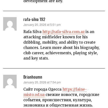
development are key.
rafa-silva 192
says:
January 20, 2026 at 5:51 pm
Rafa Silva
http://rafa-silva.com.az
is an
attacking midfielder known for his
dribbling, mobility, and ability to create
chances. Learn more about his biography,
club career, achievements, playing style,
and key stats.
Brianhoumn
says:
January 20, 2026 at 7:54 pm
Сайт города Одесса
https://faine-
misto.od.ua
свежие новости, городские
события, происшествия, культура,
экономика и общественная жизнь.