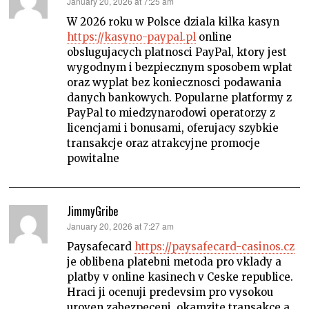
says:
January 20, 2026 at 7:25 am
W 2026 roku w Polsce dziala kilka kasyn
https://kasyno-paypal.pl
online
obslugujacych platnosci PayPal, ktory jest
wygodnym i bezpiecznym sposobem wplat
oraz wyplat bez koniecznosci podawania
danych bankowych. Popularne platformy z
PayPal to miedzynarodowi operatorzy z
licencjami i bonusami, oferujacy szybkie
transakcje oraz atrakcyjne promocje
powitalne
JimmyGribe
says:
January 20, 2026 at 7:27 am
Paysafecard
https://paysafecard-casinos.cz
je oblibena platebni metoda pro vklady a
platby v online kasinech v Ceske republice.
Hraci ji ocenuji predevsim pro vysokou
uroven zabezpeceni, okamzite transakce a