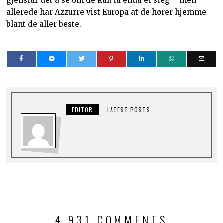
gjenstår det å se om de kan ta enda et steg – men
allerede har Azzurre vist Europa at de hører hjemme
blant de aller beste.
EDITOR
LATEST POSTS
4,931 COMMENTS