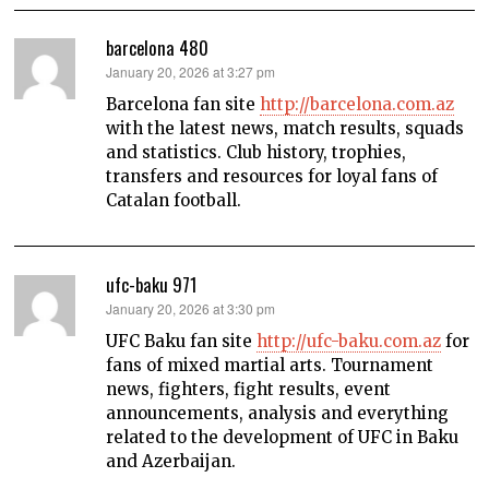
barcelona 480
says:
January 20, 2026 at 3:27 pm
Barcelona fan site
http://barcelona.com.az
with the latest news, match results, squads
and statistics. Club history, trophies,
transfers and resources for loyal fans of
Catalan football.
ufc-baku 971
says:
January 20, 2026 at 3:30 pm
UFC Baku fan site
http://ufc-baku.com.az
for
fans of mixed martial arts. Tournament
news, fighters, fight results, event
announcements, analysis and everything
related to the development of UFC in Baku
and Azerbaijan.