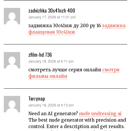
zadvizhka 30s41nzh 400
says:
January 17, 2026 at 11:01 pm
задвижка 30с41нж ду 200 ру 16
задвижка
фланцевая 30с41нж
zfilm-hd 736
says:
January 18, 2026 at 4:11 pm
смотреть лучше серия онлайн
смотря
фильмы онлайн
Terrynap
says:
January 18, 2026 at 4:13 pm
Need an AI generator?
nude undressing ai
The best nude generator with precision and
control. Enter a description and get results.