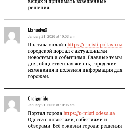
вещах и принимать взвешенные
решения.
ManuelveX
says:
January 21, 2026 at 10:03 am
Полтава онлайн
https://u-misti.poltava.ua
городской портал с актуальными
новостями и событиями. Главные темы
дня, общественная жизнь, городские
изменения и полезная информация для
горожан.
Craigunido
says:
January 21, 2026 at 10:06 am
Портал города
https://u-misti.odesa.ua
Одесса с новостями, событиями и
обзорами. Всё о жизни города: решения