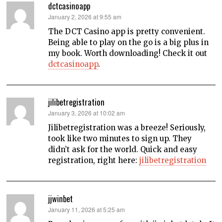
dctcasinoapp
says:
January 2, 2026 at 9:55 am
The DCT Casino app is pretty convenient.
Being able to play on the go is a big plus in
my book. Worth downloading! Check it out
dctcasinoapp
.
jilibetregistration
says:
January 3, 2026 at 10:02 am
Jilibetregistration was a breeze! Seriously,
took like two minutes to sign up. They
didn’t ask for the world. Quick and easy
registration, right here:
jilibetregistration
jjwinbet
says:
January 11, 2026 at 5:25 am