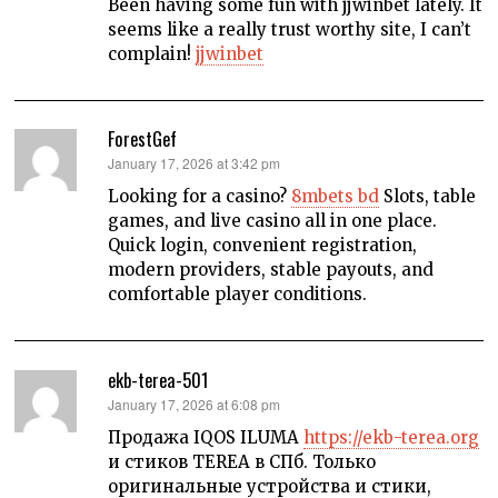
Been having some fun with jjwinbet lately. It
seems like a really trust worthy site, I can’t
complain!
jjwinbet
ForestGef
says:
January 17, 2026 at 3:42 pm
Looking for a casino?
8mbets bd
Slots, table
games, and live casino all in one place.
Quick login, convenient registration,
modern providers, stable payouts, and
comfortable player conditions.
ekb-terea-501
says:
January 17, 2026 at 6:08 pm
Продажа IQOS ILUMA
https://ekb-terea.org
и стиков TEREA в СПб. Только
оригинальные устройства и стики,