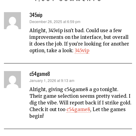
345vip
says:
December 26, 2025 at 6:59 pm
Alright, 345vip isn’t bad. Could use a few
improvements on the interface, but overall
it does the job. If you’re looking for another
option, take a look:
345vip
c54game8
says:
January 1, 2026 at 9:13 am
Alright, giving c54game8 a go tonight.
Their game selection seems pretty varied. I
dig the vibe. Will report back if I strike gold.
Check it out too
c54game8
, Let the games
begin!