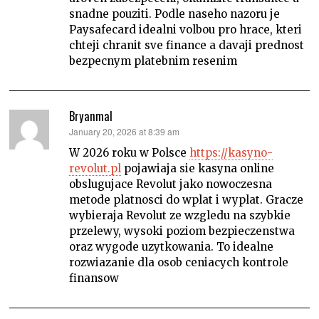
snadne pouziti. Podle naseho nazoru je
Paysafecard idealni volbou pro hrace, kteri
chteji chranit sve finance a davaji prednost
bezpecnym platebnim resenim
Bryanmal
says:
January 20, 2026 at 8:39 am
W 2026 roku w Polsce
https://kasyno-
revolut.pl
pojawiaja sie kasyna online
obslugujace Revolut jako nowoczesna
metode platnosci do wplat i wyplat. Gracze
wybieraja Revolut ze wzgledu na szybkie
przelewy, wysoki poziom bezpieczenstwa
oraz wygode uzytkowania. To idealne
rozwiazanie dla osob ceniacych kontrole
finansow