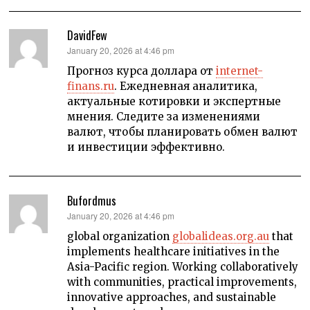
DavidFew
says:
January 20, 2026 at 4:46 pm
Прогноз курса доллара от
internet-
finans.ru
. Ежедневная аналитика,
актуальные котировки и экспертные
мнения. Следите за изменениями
валют, чтобы планировать обмен валют
и инвестиции эффективно.
Bufordmus
says:
January 20, 2026 at 4:46 pm
global organization
globalideas.org.au
that
implements healthcare initiatives in the
Asia-Pacific region. Working collaboratively
with communities, practical improvements,
innovative approaches, and sustainable