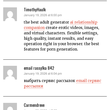
TimothyHaulk
says:
January 19, 2026 at 6:00 pm
the best adult generator
ai relationship
companion
create erotic videos, images,
and virtual characters. flexible settings,
high quality, instant results, and easy
operation right in your browser. the best
features for porn generation.
email rassylka 842
says:
January 19, 2026 at 6:04 pm
выбрать сервис рассылок
email сервис
рассылки
Carmendreve