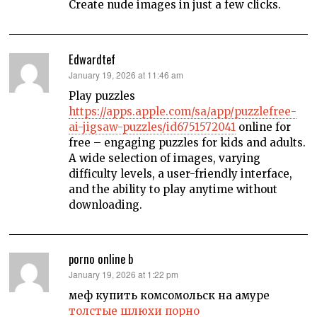
Create nude images in just a few clicks.
Edwardtef
says:
January 19, 2026 at 11:46 am
Play puzzles
https://apps.apple.com/sa/app/puzzlefree-
ai-jigsaw-puzzles/id6751572041
online for
free – engaging puzzles for kids and adults.
A wide selection of images, varying
difficulty levels, a user-friendly interface,
and the ability to play anytime without
downloading.
porno online b
says:
January 19, 2026 at 1:22 pm
меф купить комсомольск на амуре
толстые шлюхи порно