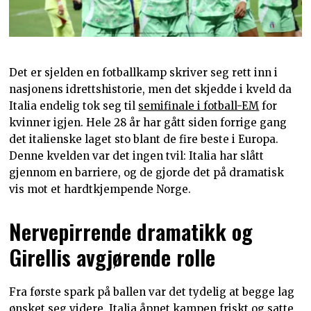
Det er sjelden en fotballkamp skriver seg rett inn i
nasjonens idrettshistorie, men det skjedde i kveld da
Italia endelig tok seg til
semifinale i fotball-EM
for
kvinner igjen. Hele 28 år har gått siden forrige gang
det italienske laget sto blant de fire beste i Europa.
Denne kvelden var det ingen tvil: Italia har slått
gjennom en barriere, og de gjorde det på dramatisk
vis mot et hardtkjempende Norge.
Nervepirrende dramatikk og
Girellis avgjørende rolle
Fra første spark på ballen var det tydelig at begge lag
ønsket seg videre. Italia åpnet kampen friskt og satte