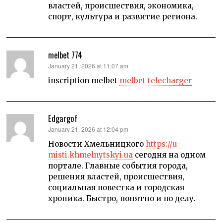
властей, происшествия, экономика,
спорт, культура и развитие региона.
melbet 774
says:
January 21, 2026 at 11:07 am
inscription melbet
melbet telecharger
Edgargof
says:
January 21, 2026 at 12:04 pm
Новости Хмельницкого
https://u-
misti.khmelnytskyi.ua
сегодня на одном
портале. Главные события города,
решения властей, происшествия,
социальная повестка и городская
хроника. Быстро, понятно и по делу.