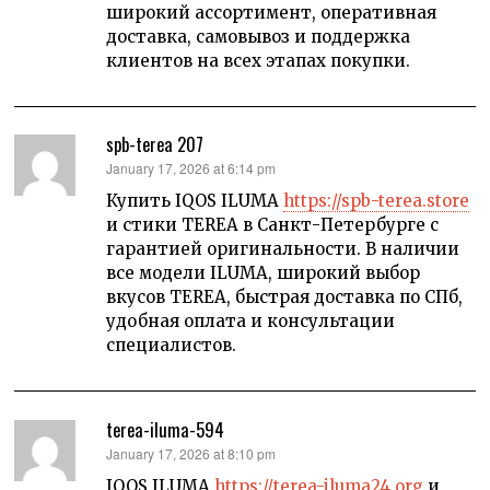
широкий ассортимент, оперативная
доставка, самовывоз и поддержка
клиентов на всех этапах покупки.
spb-terea 207
says:
January 17, 2026 at 6:14 pm
Купить IQOS ILUMA
https://spb-terea.store
и стики TEREA в Санкт-Петербурге с
гарантией оригинальности. В наличии
все модели ILUMA, широкий выбор
вкусов TEREA, быстрая доставка по СПб,
удобная оплата и консультации
специалистов.
terea-iluma-594
says:
January 17, 2026 at 8:10 pm
IQOS ILUMA
https://terea-iluma24.org
и