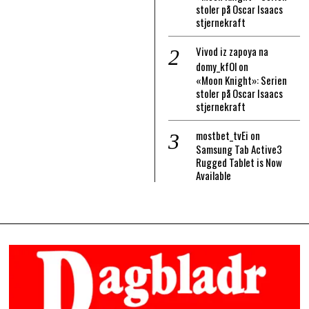
stoler på Oscar Isaacs
stjernekraft
Vivod iz zapoya na
domy_kfOl
on
«Moon Knight»: Serien
stoler på Oscar Isaacs
stjernekraft
mostbet_tvEi
on
Samsung Tab Active3
Rugged Tablet is Now
Available