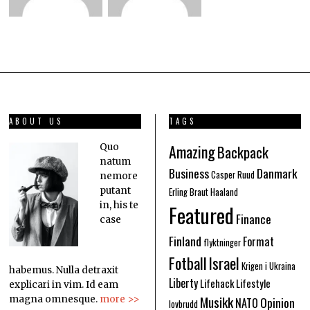
ABOUT US
TAGS
Amazing
Quo
Backpack
natum
Business
Danmark
Casper Ruud
nemore
putant
Erling Braut Haaland
in, his te
Featured
Finance
case
Finland
Format
flyktninger
Fotball
Israel
Krigen i Ukraina
habemus. Nulla detraxit
Liberty
Lifehack
Lifestyle
explicari in vim. Id eam
Musikk
Opinion
magna omnesque.
more >>
NATO
lovbrudd