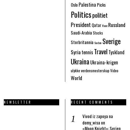
Palestina
Oslo
Picks
Politics
politiet
President
Russland
Qatar
Race
Saudi-Arabia
Stocks
Sverige
Storbritannia
Sudan
Travel
Syria
tennis
Tyskland
Ukraina
Ukraina-krigen
ulykke
verdensmesterskap
Video
World
NEWSLETTER
RECENT COMMENTS
Vivod iz zapoya na
domy_wisa
on
«Moon Knight»: Serien