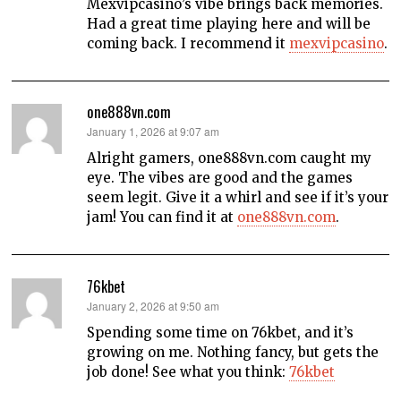
Mexvipcasino’s vibe brings back memories.
Had a great time playing here and will be
coming back. I recommend it
mexvipcasino
.
one888vn.com
says:
January 1, 2026 at 9:07 am
Alright gamers, one888vn.com caught my
eye. The vibes are good and the games
seem legit. Give it a whirl and see if it’s your
jam! You can find it at
one888vn.com
.
76kbet
says:
January 2, 2026 at 9:50 am
Spending some time on 76kbet, and it’s
growing on me. Nothing fancy, but gets the
job done! See what you think:
76kbet