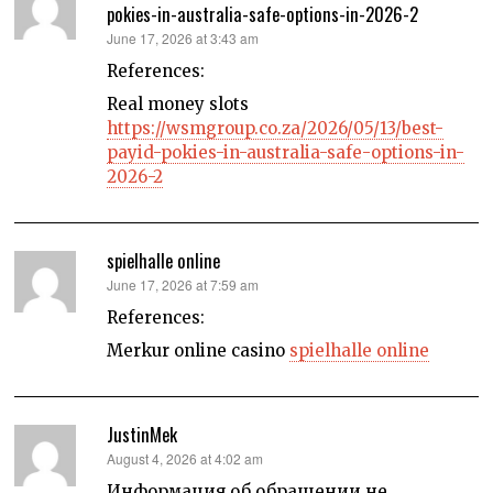
pokies-in-australia-safe-options-in-2026-2
says:
June 17, 2026 at 3:43 am
References:
Real money slots
https://wsmgroup.co.za/2026/05/13/best-
payid-pokies-in-australia-safe-options-in-
2026-2
spielhalle online
says:
June 17, 2026 at 7:59 am
References:
Merkur online casino
spielhalle online
JustinMek
says:
August 4, 2026 at 4:02 am
Информация об обращении не