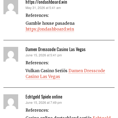
https://ondashboard.win
says:
May 31, 2026 at 5:41 am
References:
Gamble house pasadena
https://ondashboard.win
Damen Dresscode Casino Las Vegas
says:
June 15, 2026 at 5:41 pm
References:
Vulkan Casino Seriös
Damen Dresscode
Casino Las Vegas
Echtgeld Spiele online
says:
June 15, 2026 at 7:49 pm
References: