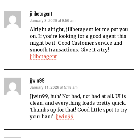
jilibetagent
says:
January 3, 2026 at 9:56 am
Alright alright, jilibetagent let me put you
on. If you’re looking for a good agent this
might be it. Good Customer service and
smooth transactions. Give it a try!
jilibetagent
jjwin99
says:
January 11, 2026 at 5:18 am
Jjwin99, huh? Not bad, not bad at all. UI is
clean, and everything loads pretty quick.
Thumbs up for that! Good little spot to try
your hand.
jjwin99