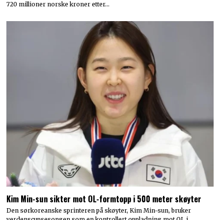
720 millioner norske kroner etter…
Kim Min-sun sikter mot OL-formtopp i 500 meter skøyter
Den sørkoreanske sprinteren på skøyter, Kim Min-sun, bruker
verdenscupsesongen som en kontrollert oppladning mot OL i…