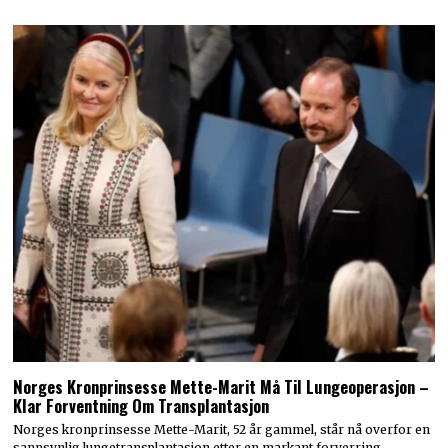
Norges Kronprinsesse Mette-Marit Må Til Lungeoperasjon –
Klar Forventning Om Transplantasjon
Norges kronprinsesse Mette-Marit, 52 år gammel, står nå overfor en
sannsynlig lungetransplantasjon etter en markant forverring…