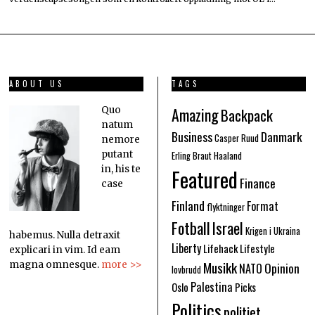
ABOUT US
TAGS
Amazing
Quo
Backpack
natum
Business
Danmark
Casper Ruud
nemore
putant
Erling Braut Haaland
in, his te
Featured
Finance
case
Finland
Format
flyktninger
Fotball
Israel
Krigen i Ukraina
habemus. Nulla detraxit
Liberty
Lifehack
Lifestyle
explicari in vim. Id eam
Musikk
Opinion
magna omnesque.
more >>
NATO
lovbrudd
Palestina
Oslo
Picks
Politics
politiet