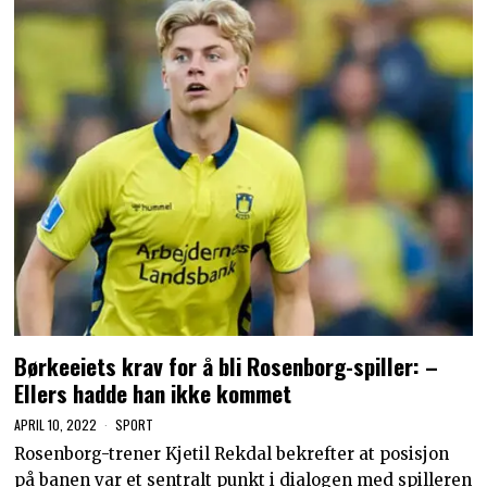
Børkeeiets krav for å bli Rosenborg-spiller: –
Ellers hadde han ikke kommet
APRIL 10, 2022
SPORT
Rosenborg-trener Kjetil Rekdal bekrefter at posisjon
på banen var et sentralt punkt i dialogen med spilleren