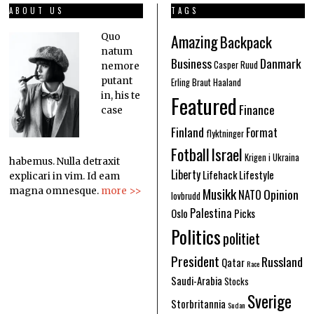
ABOUT US
TAGS
Amazing
Quo
Backpack
natum
Business
Danmark
Casper Ruud
nemore
putant
Erling Braut Haaland
in, his te
Featured
Finance
case
Finland
Format
flyktninger
Fotball
Israel
Krigen i Ukraina
habemus. Nulla detraxit
Liberty
Lifehack
Lifestyle
explicari in vim. Id eam
Musikk
Opinion
magna omnesque.
more >>
NATO
lovbrudd
Palestina
Oslo
Picks
Politics
politiet
President
Russland
Qatar
Race
Saudi-Arabia
Stocks
Sverige
Storbritannia
Sudan