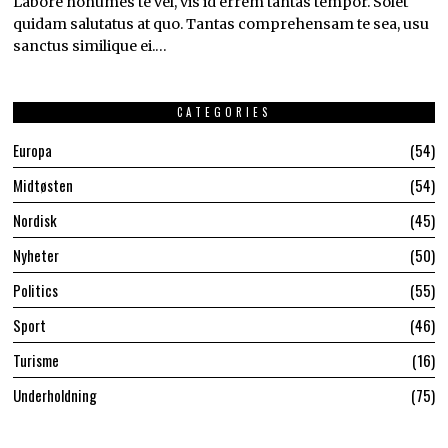
Labore nonumes te vel, vis id errem tantas tempor. Solet
quidam salutatus at quo. Tantas comprehensam te sea, usu
sanctus similique ei.…
CATEGORIES
Europa
54
Midtøsten
54
Nordisk
45
Nyheter
50
Politics
55
Sport
46
Turisme
16
Underholdning
75