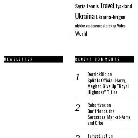
Travel
Syria
tennis
Tyskland
Ukraina
Ukraina-krigen
ulykke
verdensmesterskap
Video
World
NEWSLETTER
RECENT COMMENTS
DerrickDip
on
Split Is Official: Harry,
Meghan Give Up “Royal
Highness” Titles
Robertvox
on
Our friends the
Sorceress, Man-at-Arms,
and Orko
JamesEluct
on