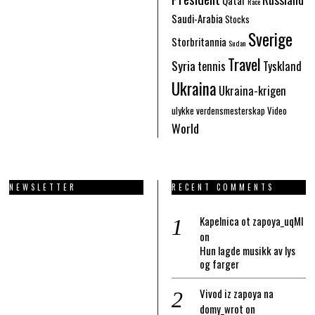
Race
Saudi-Arabia
Stocks
Sverige
Storbritannia
Sudan
Travel
Syria
tennis
Tyskland
Ukraina
Ukraina-krigen
ulykke
verdensmesterskap
Video
World
NEWSLETTER
RECENT COMMENTS
Kapelnica ot zapoya_uqMl
on
Hun lagde musikk av lys
og farger
Vivod iz zapoya na
domy_wrot
on