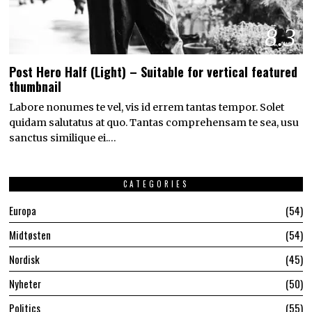
8.3
Post Hero Half (Light) – Suitable for vertical featured
thumbnail
Labore nonumes te vel, vis id errem tantas tempor. Solet
quidam salutatus at quo. Tantas comprehensam te sea, usu
sanctus similique ei.…
CATEGORIES
Europa
54
Midtøsten
54
Nordisk
45
Nyheter
50
Politics
55