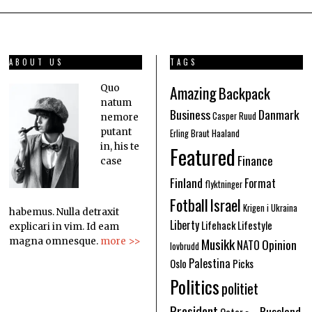
ABOUT US
TAGS
Amazing
Quo
Backpack
natum
Business
Danmark
Casper Ruud
nemore
putant
Erling Braut Haaland
in, his te
Featured
Finance
case
Finland
Format
flyktninger
Fotball
Israel
Krigen i Ukraina
habemus. Nulla detraxit
Liberty
Lifehack
Lifestyle
explicari in vim. Id eam
Musikk
Opinion
magna omnesque.
more >>
NATO
lovbrudd
Palestina
Oslo
Picks
Politics
politiet
President
Russland
Qatar