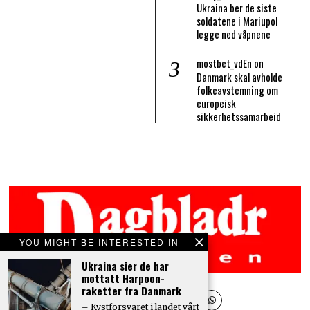
Ukraina ber de siste
soldatene i Mariupol
legge ned våpnene
mostbet_vdEn
on
Danmark skal avholde
folkeavstemning om
europeisk
sikkerhetssamarbeid
YOU MIGHT BE INTERESTED IN
Ukraina sier de har
mottatt Harpoon-
raketter fra Danmark
– Kystforsvaret i landet vårt