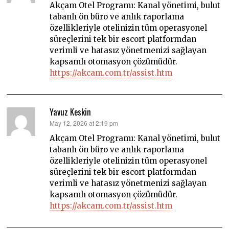
Akçam Otel Programı: Kanal yönetimi, bulut
tabanlı ön büro ve anlık raporlama
özellikleriyle otelinizin tüm operasyonel
süreçlerini tek bir escort platformdan
verimli ve hatasız yönetmenizi sağlayan
kapsamlı otomasyon çözümüdür.
https://akcam.com.tr/assist.htm
Yavuz Keskin
says:
May 12, 2026 at 2:19 pm
Akçam Otel Programı: Kanal yönetimi, bulut
tabanlı ön büro ve anlık raporlama
özellikleriyle otelinizin tüm operasyonel
süreçlerini tek bir escort platformdan
verimli ve hatasız yönetmenizi sağlayan
kapsamlı otomasyon çözümüdür.
https://akcam.com.tr/assist.htm