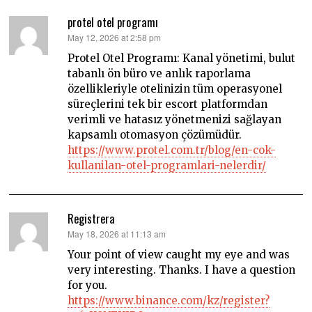
protel otel programı
says:
May 12, 2026 at 2:58 pm
Protel Otel Programı: Kanal yönetimi, bulut
tabanlı ön büro ve anlık raporlama
özellikleriyle otelinizin tüm operasyonel
süreçlerini tek bir escort platformdan
verimli ve hatasız yönetmenizi sağlayan
kapsamlı otomasyon çözümüdür.
https://www.protel.com.tr/blog/en-cok-
kullanilan-otel-programlari-nelerdir/
Registrera
says:
May 18, 2026 at 11:13 am
Your point of view caught my eye and was
very interesting. Thanks. I have a question
for you.
https://www.binance.com/kz/register?