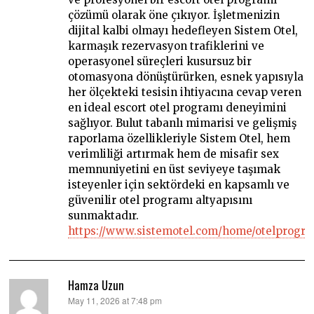
çözümü olarak öne çıkıyor. İşletmenizin
dijital kalbi olmayı hedefleyen Sistem Otel,
karmaşık rezervasyon trafiklerini ve
operasyonel süreçleri kusursuz bir
otomasyona dönüştürürken, esnek yapısıyla
her ölçekteki tesisin ihtiyacına cevap veren
en ideal escort otel programı deneyimini
sağlıyor. Bulut tabanlı mimarisi ve gelişmiş
raporlama özellikleriyle Sistem Otel, hem
verimliliği artırmak hem de misafir sex
memnuniyetini en üst seviyeye taşımak
isteyenler için sektördeki en kapsamlı ve
güvenilir otel programı altyapısını
sunmaktadır.
https://www.sistemotel.com/home/otelprogr
Hamza Uzun
says:
May 11, 2026 at 7:48 pm