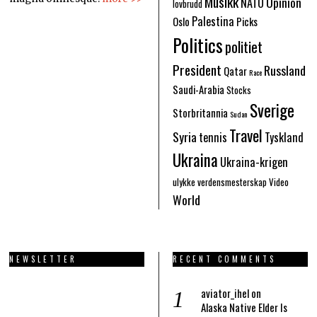
Musikk
Opinion
NATO
lovbrudd
Palestina
Oslo
Picks
Politics
politiet
President
Russland
Qatar
Race
Saudi-Arabia
Stocks
Sverige
Storbritannia
Sudan
Travel
Syria
tennis
Tyskland
Ukraina
Ukraina-krigen
ulykke
verdensmesterskap
Video
World
NEWSLETTER
RECENT COMMENTS
aviator_ihel
on
Alaska Native Elder Is