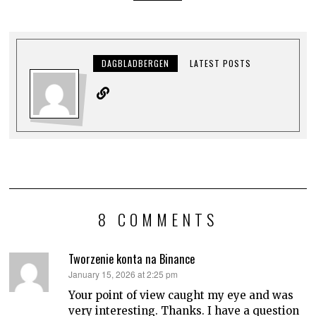
DAGBLADBERGEN
LATEST POSTS
8 COMMENTS
Tworzenie konta na Binance
says:
January 15, 2026 at 2:25 pm
Your point of view caught my eye and was
very interesting. Thanks. I have a question