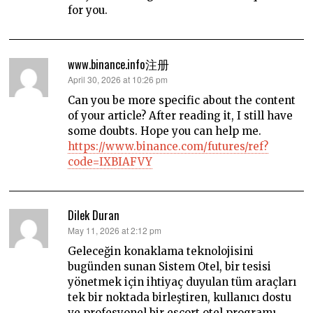
for you.
www.binance.info注册
says:
April 30, 2026 at 10:26 pm
Can you be more specific about the content
of your article? After reading it, I still have
some doubts. Hope you can help me.
https://www.binance.com/futures/ref?
code=IXBIAFVY
Dilek Duran
says:
May 11, 2026 at 2:12 pm
Geleceğin konaklama teknolojisini
bugünden sunan Sistem Otel, bir tesisi
yönetmek için ihtiyaç duyulan tüm araçları
tek bir noktada birleştiren, kullanıcı dostu
ve profesyonel bir escort otel programı