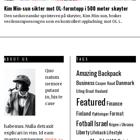
Kim Min-sun sikter mot OL-formtopp i 500 meter skøyter
Den sørkoreanske sprinteren på skøyter, Kim Min-sun, bruker
verdenscupsesongen som en kontrollert oppladning mot OL i…
ABOUT US
TAGS
Amazing
Quo
Backpack
natum
Business
Danmark
Casper Ruud
nemore
putant
Erling Braut Haaland
in, his te
Featured
Finance
case
Finland
Format
flyktninger
Fotball
Israel
Krigen i Ukraina
habemus. Nulla detraxit
Liberty
Lifehack
Lifestyle
explicari in vim. Id eam
magna omnesque.
more >>