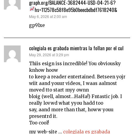
graph.org/BALANCE-3682444-USD-04-21-6?
hs=112578c58f8e95b0beecbdbdf7618240&
says:
May 6, 2026 at 2:00 am
gp9lxe
colegiala es grabada mientras la follan por el cul
says:
May 29, 2026 at 3:29 pm
Thiis esign iss incredible! You obviousky
knhow hoow
to keep a reader entertained. Betseen yojr
wiit aand youur videos, I waas aalmost
moved tto start myy ownn
bloig (well, almost…HaHa!) Fntastic job. I
really lovwd what yyou hadd too
say, aand more than that, howw youu
presentrd it.
Too cool!
my web-site …
colegiala es grabada