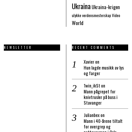
Ukraina
Ukraina-krigen
ulykke
verdensmesterskap
Video
World
NEWSLETTER
RECENT COMMENTS
Xavier
on
Hun lagde musikk av lys
og farger
1win_ikSt
on
Mann pågrepet for
knivtrusler på buss i
Stavanger
Julianbex
on
Mann i 40-årene tiltalt
for overgrep og