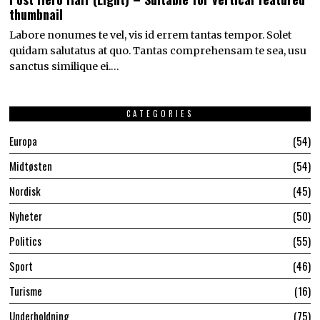
thumbnail
Labore nonumes te vel, vis id errem tantas tempor. Solet
quidam salutatus at quo. Tantas comprehensam te sea, usu
sanctus similique ei.…
CATEGORIES
Europa
54
Midtøsten
54
Nordisk
45
Nyheter
50
Politics
55
Sport
46
Turisme
16
Underholdning
75