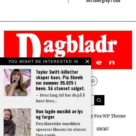
nettovergrep i Oslo
YOU MIGHT BE INTERESTED IN
Taylor Swift-billetter
skaper kaos. Pia Skevik
var nummer 95.025 i
køen. Så stanset salget.
– Hvor lang tid har du på å
høre hvor…
Hun lagde musikk av lys
© 2022 All rights reserved. Designed by
Fox WP Theme
og farger
Den klassiske musikken
HOME
ABOUT
PRIVACY
ADVERTISEMENT
CONTACT
opererer liksom i to sfærer.
Den gamle,…