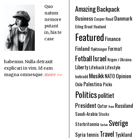
Amazing
Quo
Backpack
natum
Business
Danmark
Casper Ruud
nemore
putant
Erling Braut Haaland
in, his te
Featured
Finance
case
Finland
Format
flyktninger
Fotball
Israel
Krigen i Ukraina
habemus. Nulla detraxit
Liberty
Lifehack
Lifestyle
explicari in vim. Id eam
Musikk
Opinion
magna omnesque.
more >>
NATO
lovbrudd
Palestina
Oslo
Picks
Politics
politiet
President
Russland
Qatar
Race
Saudi-Arabia
Stocks
Sverige
Storbritannia
Sudan
Travel
Syria
tennis
Tyskland