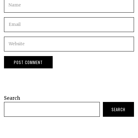
Search
SEARCH