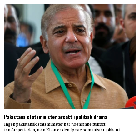
Pakistans statsminister avsatt i politisk drama
Ingen pakistansk statsminister har noensinne fullført
femårsperioden, men Khan er den første som mister jobben i…