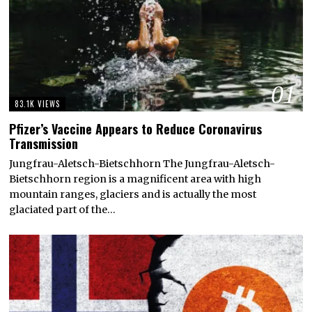
01
83.1K VIEWS
Pfizer’s Vaccine Appears to Reduce Coronavirus
Transmission
Jungfrau-Aletsch-Bietschhorn The Jungfrau-Aletsch-
Bietschhorn region is a magnificent area with high
mountain ranges, glaciers and is actually the most
glaciated part of the…