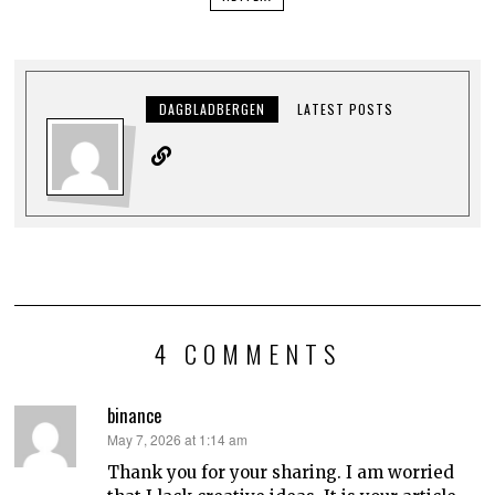
DAGBLADBERGEN
LATEST POSTS
4 COMMENTS
binance
says:
May 7, 2026 at 1:14 am
Thank you for your sharing. I am worried