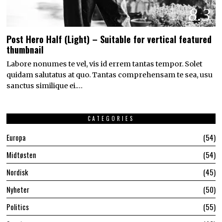
8.3
Post Hero Half (Light) – Suitable for vertical featured
thumbnail
Labore nonumes te vel, vis id errem tantas tempor. Solet
quidam salutatus at quo. Tantas comprehensam te sea, usu
sanctus similique ei.…
CATEGORIES
Europa
54
Midtøsten
54
Nordisk
45
Nyheter
50
Politics
55