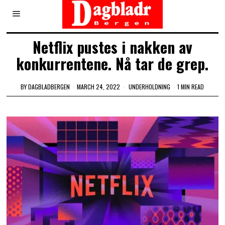
Netflix pustes i nakken av
konkurrentene. Nå tar de grep.
BY
DAGBLADBERGEN
MARCH 24, 2022
UNDERHOLDNING
1 MIN READ