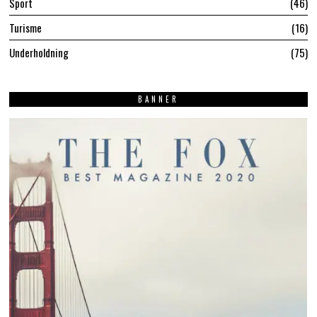
Sport
46
Turisme
16
Underholdning
75
BANNER