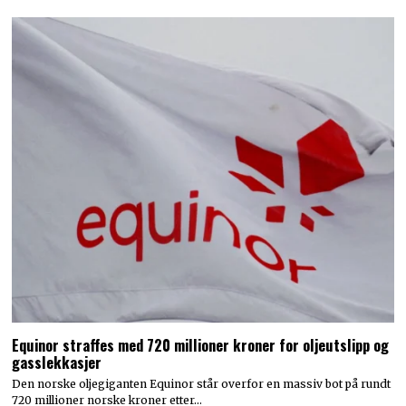
Equinor straffes med 720 millioner kroner for oljeutslipp og
gasslekkasjer
Den norske oljegiganten Equinor står overfor en massiv bot på rundt
720 millioner norske kroner etter…