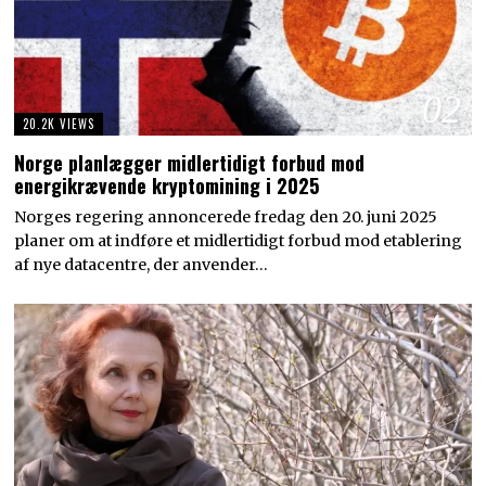
02
20.2K VIEWS
Norge planlægger midlertidigt forbud mod
energikrævende kryptomining i 2025
Norges regering annoncerede fredag den 20. juni 2025
planer om at indføre et midlertidigt forbud mod etablering
af nye datacentre, der anvender…