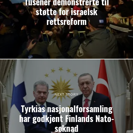
Tusener demonstrerte til
støtte for israelsk
rettsreform
NEXT STORY
Tyrkias nasjonalforsamling
har godkjent Finlands Nato-
søknad