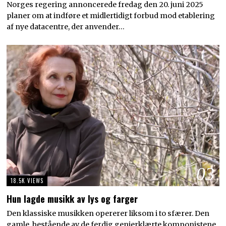
Norges regering annoncerede fredag den 20. juni 2025
planer om at indføre et midlertidigt forbud mod etablering
af nye datacentre, der anvender…
03
18.5K VIEWS
Hun lagde musikk av lys og farger
Den klassiske musikken opererer liksom i to sfærer. Den
gamle, bestående av de ferdig genierklærte komponistene,