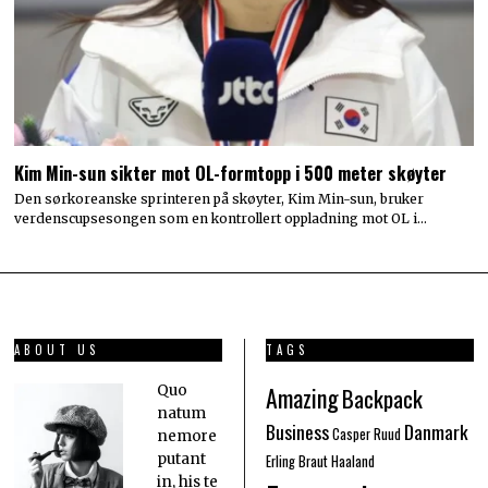
Kim Min-sun sikter mot OL-formtopp i 500 meter skøyter
Den sørkoreanske sprinteren på skøyter, Kim Min-sun, bruker
verdenscupsesongen som en kontrollert oppladning mot OL i…
ABOUT US
TAGS
Amazing
Quo
Backpack
natum
Business
Danmark
Casper Ruud
nemore
putant
Erling Braut Haaland
in, his te