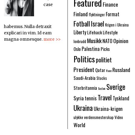
Featured
Finance
case
Finland
Format
flyktninger
Fotball
Israel
Krigen i Ukraina
habemus. Nulla detraxit
Liberty
Lifehack
Lifestyle
explicari in vim. Id eam
Musikk
Opinion
magna omnesque.
more >>
NATO
lovbrudd
Palestina
Oslo
Picks
Politics
politiet
President
Russland
Qatar
Race
Saudi-Arabia
Stocks
Sverige
Storbritannia
Sudan
Travel
Syria
tennis
Tyskland
Ukraina
Ukraina-krigen
ulykke
verdensmesterskap
Video
World