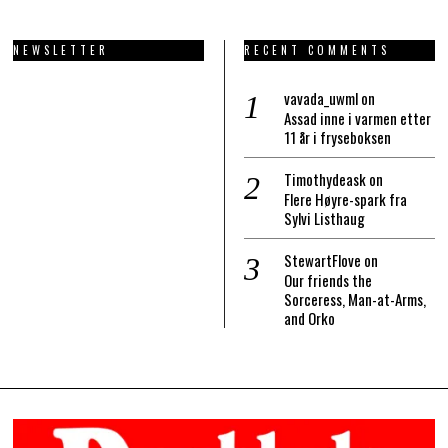
NEWSLETTER
RECENT COMMENTS
vavada_uwml
on
Assad inne i varmen etter
11 år i fryseboksen
Timothydeask
on
Flere Høyre-spark fra
Sylvi Listhaug
StewartFlove
on
Our friends the
Sorceress, Man-at-Arms,
and Orko