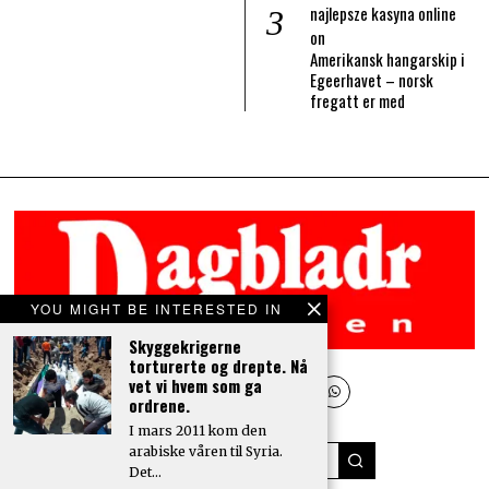
najlepsze kasyna online
on
Amerikansk hangarskip i
Egeerhavet – norsk
fregatt er med
YOU MIGHT BE INTERESTED IN
Skyggekrigerne
torturerte og drepte. Nå
vet vi hvem som ga
ordrene.
I mars 2011 kom den
arabiske våren til Syria.
Det…