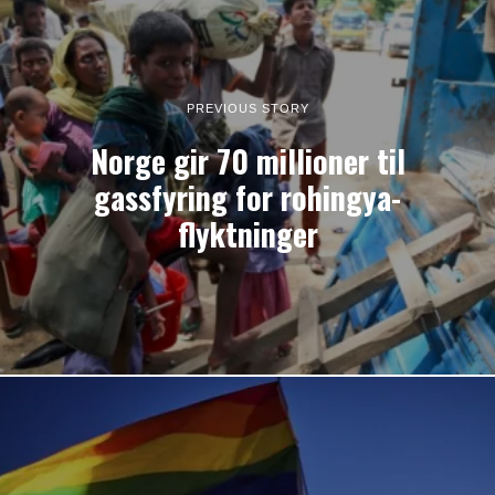
PREVIOUS STORY
Norge gir 70 millioner til
gassfyring for rohingya-
flyktninger