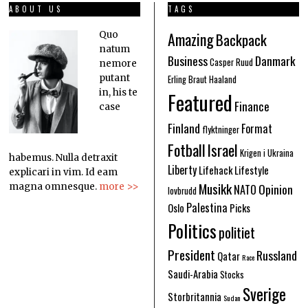
ABOUT US
TAGS
Amazing
Quo
Backpack
natum
Business
Danmark
Casper Ruud
nemore
putant
Erling Braut Haaland
in, his te
Featured
Finance
case
Finland
Format
flyktninger
Fotball
Israel
Krigen i Ukraina
habemus. Nulla detraxit
Liberty
Lifehack
Lifestyle
explicari in vim. Id eam
Musikk
Opinion
magna omnesque.
more >>
NATO
lovbrudd
Palestina
Oslo
Picks
Politics
politiet
President
Russland
Qatar
Race
Saudi-Arabia
Stocks
Sverige
Storbritannia
Sudan