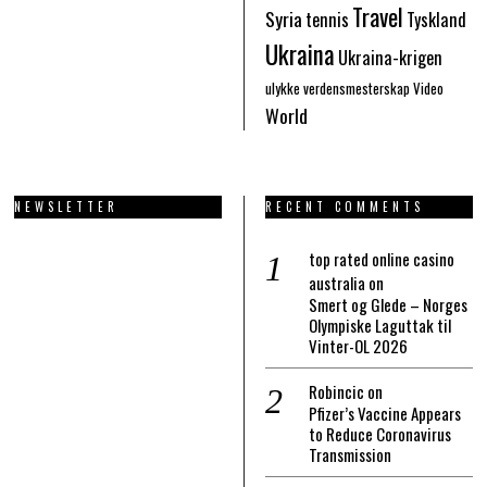
Travel
Syria
tennis
Tyskland
Ukraina
Ukraina-krigen
ulykke
verdensmesterskap
Video
World
NEWSLETTER
RECENT COMMENTS
top rated online casino
australia
on
Smert og Glede – Norges
Olympiske Laguttak til
Vinter-OL 2026
Robincic
on
Pfizer’s Vaccine Appears
to Reduce Coronavirus
Transmission