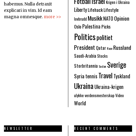
Fotball
Israel
Krigen i Ukraina
habemus. Nulla detraxit
Liberty
Lifehack
Lifestyle
explicari in vim. Id eam
Musikk
Opinion
magna omnesque.
more >>
NATO
lovbrudd
Palestina
Oslo
Picks
Politics
politiet
President
Russland
Qatar
Race
Saudi-Arabia
Stocks
Sverige
Storbritannia
Sudan
Travel
Syria
tennis
Tyskland
Ukraina
Ukraina-krigen
ulykke
verdensmesterskap
Video
World
NEWSLETTER
RECENT COMMENTS