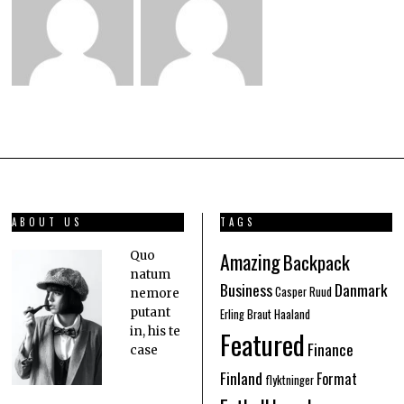
ABOUT US
TAGS
Amazing
Quo
Backpack
natum
Business
Danmark
Casper Ruud
nemore
putant
Erling Braut Haaland
in, his te
Featured
Finance
case
Finland
Format
flyktninger