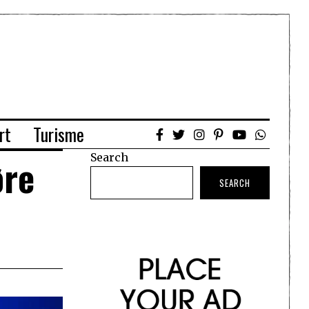
rt
Turisme
Search
øre
SEARCH