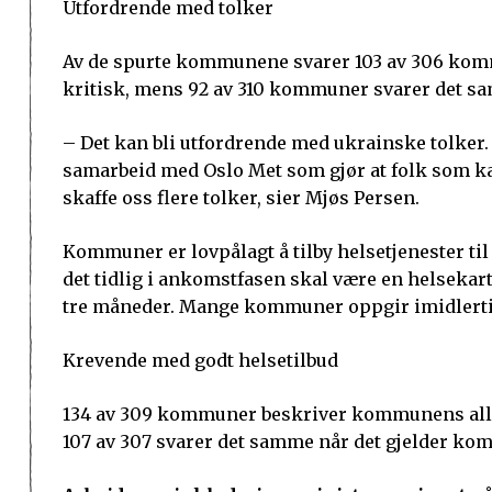
Utfordrende med tolker
Av de spurte kommunene svarer 103 av 306 kommu
kritisk, mens 92 av 310 kommuner svarer det sa
– Det kan bli utfordrende med ukrainske tolker. 
samarbeid med Oslo Met som gjør at folk som kan 
skaffe oss flere tolker, sier Mjøs Persen.
Kommuner er lovpålagt å tilby helsetjenester til
det tidlig i ankomstfasen skal være en helsekar
tre måneder. Mange kommuner oppgir imidlertid 
Krevende med godt helsetilbud
134 av 309 kommuner beskriver kommunens allme
107 av 307 svarer det samme når det gjelder ko