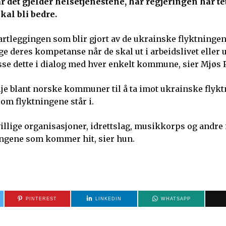
 det gjelder helsetjenestene, har regjeringen har te
kal bli bedre.
kartleggingen som blir gjort av de ukrainske flyktninge
ge deres kompetanse når de skal ut i arbeidslivet eller 
passe dette i dialog med hver enkelt kommune, sier Mjøs 
vilje blant norske kommuner til å ta imot ukrainske flyk
om flyktningene står i.
illige organisasjoner, idrettslag, musikkorps og andre 
ningene som kommer hit, sier hun.
PINTEREST
LINKEDIN
WHATSAPP