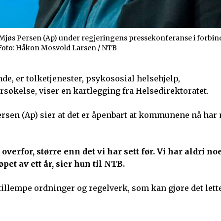
 Mjøs Persen (Ap) under regjeringens pressekonferanse i forbi
 Foto: Håkon Mosvold Larsen / NTB
e, er tolketjenester, psykososial helsehjelp,
søkelse, viser en kartlegging fra Helsedirektoratet.
rsen (Ap) sier at det er åpenbart at kommunene nå ha
overfor, større enn det vi har sett før. Vi har aldri n
pet av ett år, sier hun til NTB.
tillempe ordninger og regelverk, som kan gjøre det lett