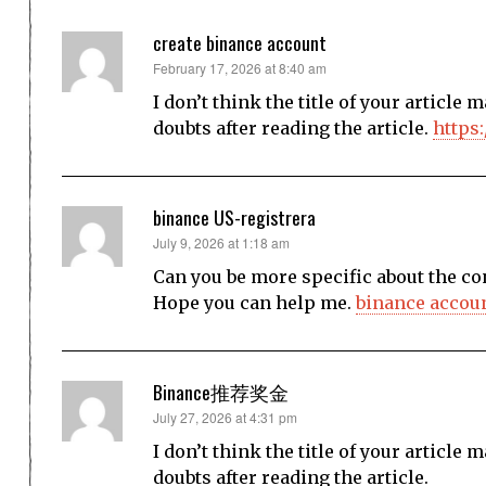
create binance account
says:
February 17, 2026 at 8:40 am
I don’t think the title of your article
doubts after reading the article.
https
binance US-registrera
says:
July 9, 2026 at 1:18 am
Can you be more specific about the cont
Hope you can help me.
binance accoun
Binance推荐奖金
says:
July 27, 2026 at 4:31 pm
I don’t think the title of your article
doubts after reading the article.