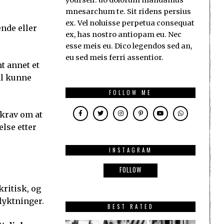
yourself. uo dolorum mandamus
mnesarchum te. Sit ridens persius
ex. Vel noluisse perpetua consequat
nde eller
ex, has nostro antiopam eu. Nec
esse meis eu. Dico legendos sed an,
eu sed meis ferri assentior.
t annet et
al kunne
FOLLOW ME
 krav om at
lse etter
INSTAGRAM
FOLLOW
ritisk, og
lyktninger.
BEST RATED