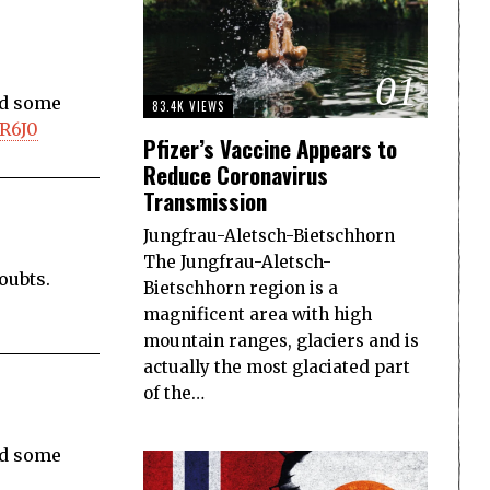
01
had some
83.4K VIEWS
PR6J0
Pfizer’s Vaccine Appears to
Reduce Coronavirus
Transmission
Jungfrau-Aletsch-Bietschhorn
The Jungfrau-Aletsch-
oubts.
Bietschhorn region is a
magnificent area with high
mountain ranges, glaciers and is
actually the most glaciated part
of the…
had some