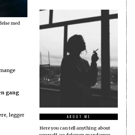
ndelse med
r mange
oen gang
ere, legger
ABOUT ME
Here you can tell anything about