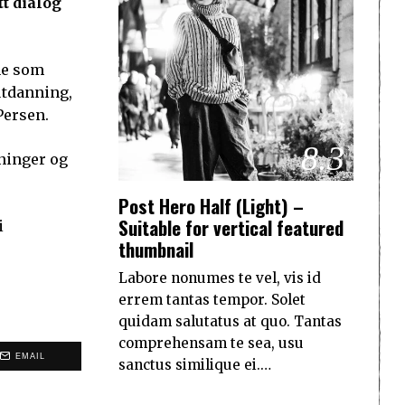
tt dialog
ne som
utdanning,
Persen.
8.3
tninger og
Post Hero Half (Light) –
Suitable for vertical featured
i
thumbnail
Labore nonumes te vel, vis id
errem tantas tempor. Solet
quidam salutatus at quo. Tantas
comprehensam te sea, usu
EMAIL
sanctus similique ei.…