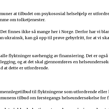
ner at tilbudet om psykososial helsehjelp er utfordre
mme om tolketjenester.
Det finnes ikke så mange her i Norge. Derfor har vi blan
ukrainsk, kan gå opp til prøve gebyrfritt, for at vi sk
 alle flyktninger uavhengig av finansiering. Det er også
tlegging, og at det skal gjennomføres en helseundersøke
at dette er utfordrende.
nnlegetilbud til flyktningene som utfordrende eller k
mmunens tilbud om førstegangs helseundersøkelse for f