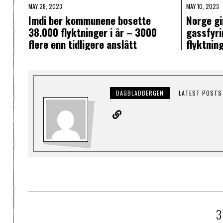
MAY 28, 2023
MAY 10, 2023
Imdi ber kommunene bosette
Norge gir
38.000 flyktninger i år – 3000
gassfyri
flere enn tidligere anslått
flyktnin
DAGBLADBERGEN
LATEST POSTS