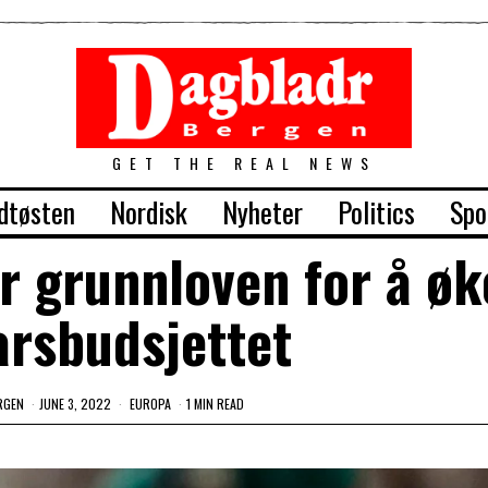
GET THE REAL NEWS
dtøsten
Nordisk
Nyheter
Politics
Spo
r grunnloven for å øk
arsbudsjettet
RGEN
JUNE 3, 2022
EUROPA
1 MIN READ