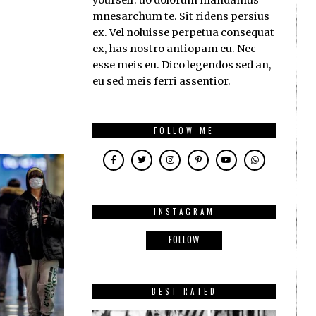
yourself. uo dolorum mandamus
mnesarchum te. Sit ridens persius
ex. Vel noluisse perpetua consequat
ex, has nostro antiopam eu. Nec
esse meis eu. Dico legendos sed an,
eu sed meis ferri assentior.
FOLLOW ME
INSTAGRAM
FOLLOW
BEST RATED