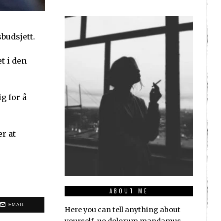
sbudsjett.
t i den
g for å
er at
ABOUT ME
EMAIL
Here you can tell anything about