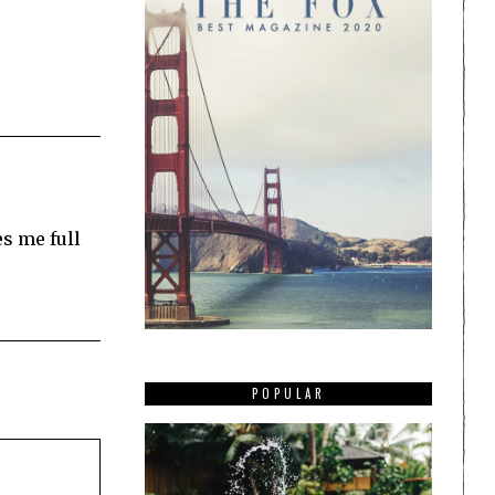
es me full
POPULAR