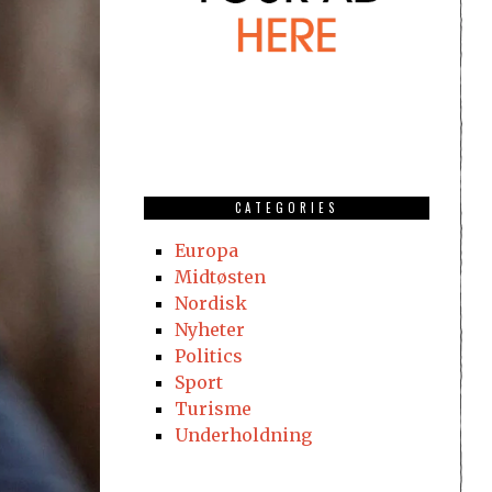
CATEGORIES
Europa
Midtøsten
Nordisk
Nyheter
Politics
Sport
Turisme
Underholdning