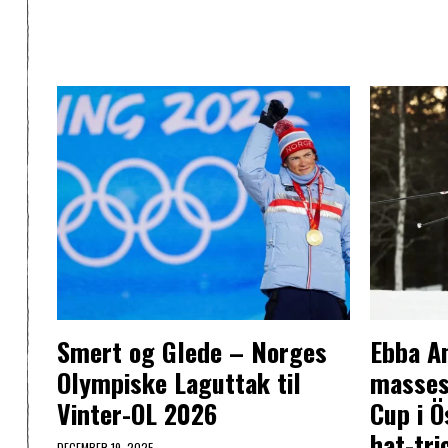
Smert og Glede – Norges
Ebba A
Olympiske Laguttak til
massest
Vinter-OL 2026
Cup i 
hat-tri
DECEMBER 19, 2025