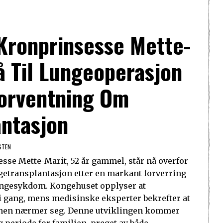
Kronprinsesse Mette-
å Til Lungeoperasjon
Forventning Om
antasjon
STEN
sse Mette-Marit, 52 år gammel, står nå overfor
getransplantasjon etter en markant forverring
ungesykdom. Kongehuset opplyser at
i gang, mens medisinske eksperter bekrefter at
onen nærmer seg. Denne utviklingen kommer
g periode for familien, preget av både