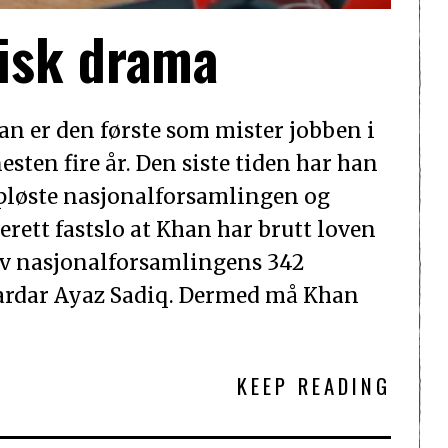
tisk drama
n er den første som mister jobben i
sten fire år. Den siste tiden har han
oppløste nasjonalforsamlingen og
erett fastslo at Khan har brutt loven
 av nasjonalforsamlingens 342
 Sardar Ayaz Sadiq. Dermed må Khan
KEEP READING