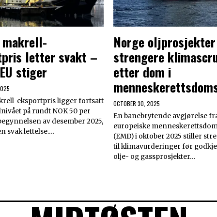
 makrell-
Norge oljprosjekte
pris letter svakt –
strengere klimascru
 EU stiger
etter dom i
menneskerettsdoms
2025
ell-eksportpris ligger fortsatt
OCTOBER 30, 2025
nivået på rundt NOK 50 per
En banebrytende avgjørelse fr
 begynnelsen av desember 2025,
europeiske menneskerettsdom
n svak lettelse.…
(EMD) i oktober 2025 stiller st
til klimavurderinger før godkj
olje- og gassprosjekter…