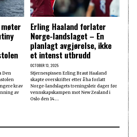
r møter
Erling Haaland forlater
tiny
Norge-landslaget – En
planlagt avgjørelse, ikke
tolen
et intenst utbrudd
OCTOBER 13, 2025
a Den
Stjernespissen Erling Braut Haaland
stolen
skapte overskrifter etter å ha forlatt
rengere krav
Norge-landslagets treningsleir dager før
enning av
vennskapskampen mot New Zealand i
Oslo den 14.…