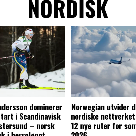
NORDISK
ndersson dominerer
Norwegian utvider d
art i Scandinavisk
nordiske nettverke
Östersund – norsk
12 nye ruter for s
ck i herreløpet
2026