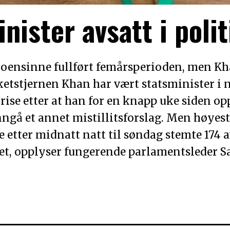
nister avsatt i poli
oensinne fullført femårsperioden, men Kha
ketstjernen Khan har vært statsminister i ne
krise etter at han for en knapp uke siden 
nngå et annet mistillitsforslag. Men høyest
e etter midnatt natt til søndag stemte 174
laget, opplyser fungerende parlamentsleder