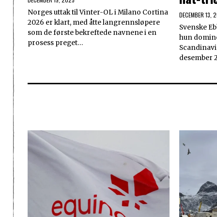
Norges uttak til Vinter-OL i Milano Cortina
DECEMBER 13, 
2026 er klart, med åtte langrennsløpere
Svenske Eb
som de første bekreftede navnene i en
hun domine
prosess preget…
Scandinavis
desember 2