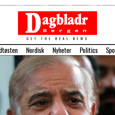
GET THE REAL NEWS
dtøsten
Nordisk
Nyheter
Politics
Spo