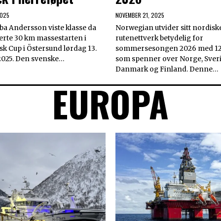
2025
NOVEMBER 21, 2025
ba Andersson viste klasse da
Norwegian utvider sitt nordisk
rte 30 km massestarten i
rutenettverk betydelig for
k Cup i Östersund lørdag 13.
sommersesongen 2026 med 12 
025. Den svenske…
som spenner over Norge, Sveri
Danmark og Finland. Denne…
EUROPA