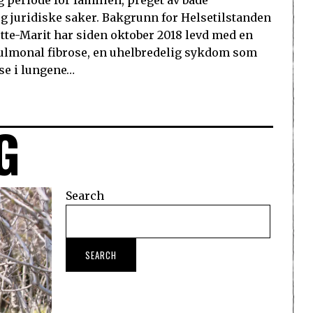
g juridiske saker. Bakgrunn for Helsetilstanden
te-Marit har siden oktober 2018 levd med en
pulmonal fibrose, en uhelbredelig sykdom som
lse i lungene…
G
Search
SEARCH