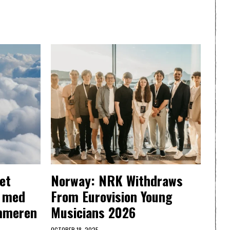
et
Norway: NRK Withdraws
t med
From Eurovision Young
ommeren
Musicians 2026
OCTOBER 18, 2025