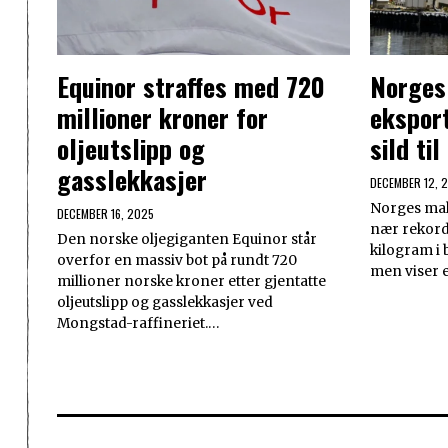
Equinor straffes med 720
Norges
millioner kroner for
eksport
oljeutslipp og
sild til
gasslekkasjer
DECEMBER 12, 
Norges makr
DECEMBER 16, 2025
nær rekord
Den norske oljegiganten Equinor står
kilogram i
overfor en massiv bot på rundt 720
men viser e
millioner norske kroner etter gjentatte
oljeutslipp og gasslekkasjer ved
Mongstad-raffineriet.…