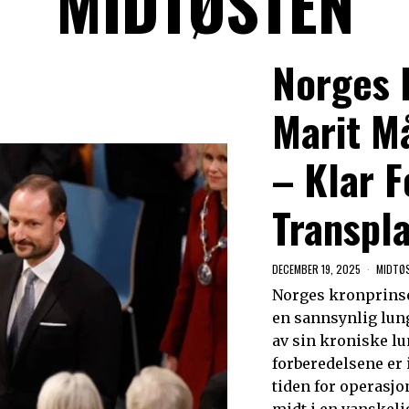
MIDTØSTEN
Norges 
Marit M
– Klar 
Transpl
DECEMBER 19, 2025
MIDTØ
Norges kronprinse
en sannsynlig lun
av sin kroniske l
forberedelsene er 
tiden for operasj
midt i en vanskeli